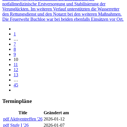
notfallmedizinische Erstversorgung und Stabilisierung der
Verunglückten. Im weiteren Verlauf unterstützten die Wasserretter
den Rettungsdienst und den Notarzt bei den weiteren Maßnahmen.
Die Feuerwehr Buchloe war bei beiden ebenfalls Einsätzen vor Ort.
1
…
7
8
9
10
11
12
13
…
45
Terminpläne
Title
Geändert am
pdf
Aktiventreffen '26
2026-01-12
pdf
Stufe I '26
2026-01-07