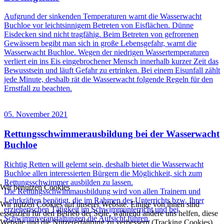
Aufgrund der sinkenden Temperaturen warnt die Wasserwacht
Buchloe vor leichtsinnigem Betreten von Eisflächen. Dünne
Eisdecken sind nicht tragfähig. Beim Betreten von gefrorenen
Gewässern begibt man sich in große Lebensgefahr, warnt die
Wasserwacht Buchloe. Wegen der niedrigen Wassertemperaturen
verliert ein ins Eis eingebrochener Mensch innerhalb kurzer Zeit das
Bewusstsein und läuft Gefahr zu ertrinken. Bei einem Eisunfall zählt
jede Minute, deshalb rät die Wasserwacht folgende Regeln für den
Ernstfall zu beachten.
05. November 2021
Rettungsschwimmerausbildung bei der Wasserwacht
Buchloe
Richtig Retten will gelernt sein, deshalb bietet die Wasserwacht
Buchloe allen interessierten Bürgern die Möglichkeit, sich zum
Rettungsschwimmer ausbilden zu lassen.
Wir benutzen Cookies
Die Rettungsschwimmausbildung wird von allen Trainern und
Lehrkräften benötigt, die im Rahmen des Unterrichts bzw. Ihrer
Wir nutzen Cookies auf unserer Website. Einige von ihnen sind
erzieherischen Tätigkeit im Schwimmunterricht und bei
essenziell für den Betrieb der Seite, während andere uns helfen, diese
Schwimmveranstaltungen die Aufsicht führen.
Website und die Nutzererfahrung zu verbessern (Tracking Cookies).