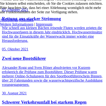
Sie können selbst entscheiden, ob Sie die Cookies zulassen möchten.
Bitte beachten Sie, dass bei einer Ablehnung womöglich nicht mehr
05. Oktober 2021
alle Funktionalitäten der Seite zur Verfügung stehen.
Rettung aus starker Strömung
Akzeptieren
Ablehnen
Weitere Informationen
|
Impressum
Wie schnell aus kleinen Bächen reisende Fluten werden zeigten die
Hochwasserlagen in diesem Jahr eindrücklich. Hochwassereinsätze
sind für die Einsatzkräfte der Wasserwacht immer wieder eine
Herausforderung.
05. Oktober 2021
Zwei neue Bootsführer
Alexander Rogg und Sven Höner absolvierten vor Kurzem
erfolgreich die Prüfung zum Bootsführer. Dieser Prüfung waren
mehrere Online-Schulungen für den Sportbootführerschein Binnen,
über 20 Fahrstunden sowie die wasserwachtspezifische Ausbildung
vorangegangenen.
30. August 2021
Schwerer Verkehrsunfall bei starkem Regen