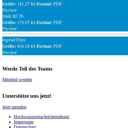
Größe:
Format:
181.27 kb
PDF
Preview
Stufe III '26
Größe:
Format:
176.07 kb
PDF
Preview
Jugend Flyer
Größe:
Format:
866.28 kb
PDF
Preview
Werde Teil des Teams
Mitglied werden
Unterstütze uns jetzt!
Jetzt spenden
Hochwasssernachrichtendienst
Impressum
Datenschutz