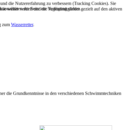
e und die Nutzererfahrung zu verbessern (Tracking Cookies). Sie
tionalitäten der Seite zur Verfügung stehen.
e weiter vertieft und die Jugendmitglieder gezielt auf den aktiven
ng zum
Wasserretter
.
iner die Grundkenntnisse in den verschiedenen Schwimmtechniken