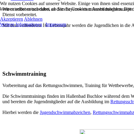
Wir nutzen Cookies auf unserer Website. Einige von ihnen sind essenzi
können selbst entscheiden, ob Sie die Cookies zulassen möchten. Bitte
Wir orientieren uns dabei an dem bayernweiten Ausbildungskonzept des
Dienst vorbereitet.
Akzeptieren
Ablehnen
Weitere Informationen
|
Impressum
Mit dem vollendeten 16. Lebensjahr werden die Jugendlichen in die 
Schwimmtraining
Vorbereitung auf das Rettungsschwimmen, Training für Wettbewerbe,
Die Schwimmtrainings finden im Hallenbad Buchloe während dem Win
und bereiten die Jugendmitglieder auf die Ausbildung im
Rettungssc
Hierbei werden die
Jugendschwimmabzeichen
,
Rettungsschwimmabz