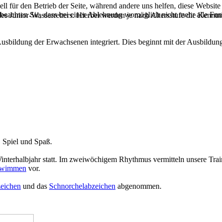
ell für den Betrieb der Seite, während andere uns helfen, diese Websit
 beachten Sie, dass bei einer Ablehnung womöglich nicht mehr alle Funk
 Junior-Wasserretters. Hierbei werden je nach Altersstufe die Kenntniss
Ausbildung der Erwachsenen integriert. Dies beginnt mit der Ausbildu
 Spiel und Spaß.
terhalbjahr statt. Im zweiwöchigem Rhythmus vermitteln unsere Tra
hwimmen
vor.
eichen
und das
Schnorchelabzeichen
abgenommen.