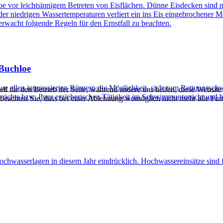
 vor leichtsinnigem Betreten von Eisflächen. Dünne Eisdecken sind n
r niedrigen Wassertemperaturen verliert ein ins Eis eingebrochener M
serwacht folgende Regeln für den Ernstfall zu beachten.
Buchloe
chloe allen interessierten Bürgern die Möglichkeit, sich zum Rettungs
ell für den Betrieb der Seite, während andere uns helfen, diese Websit
rrichts bzw. Ihrer erzieherischen Tätigkeit im Schwimmunterricht und
 beachten Sie, dass bei einer Ablehnung womöglich nicht mehr alle Funk
ochwasserlagen in diesem Jahr eindrücklich. Hochwassereinsätze sind 