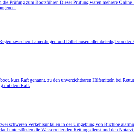
 die Prüfung zum Bootsführer. Dieser Prüfung waren mehrere Online-
angenen.
egen zwischen Lamerdingen und Dillishausen alleinbeteiligt von der S
oot, kurz Raft genannt, zu den unverzichtbaren Hilfsmitteln bei Rett
ng mit dem Raft.
ei schweren Verkehrsunfällen in der Umgebung von Buchloe alarmiert.
rlauf unterstützten die Wasserretter den Rettungsdienst und den Nota