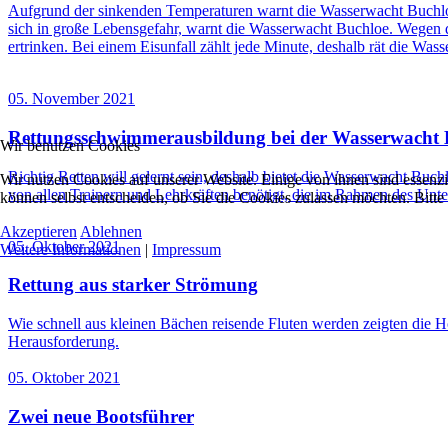
Aufgrund der sinkenden Temperaturen warnt die Wasserwacht Buchloe
sich in große Lebensgefahr, warnt die Wasserwacht Buchloe. Wegen de
ertrinken. Bei einem Eisunfall zählt jede Minute, deshalb rät die Was
05. November 2021
Rettungsschwimmerausbildung bei der Wasserwacht 
Wir benutzen Cookies
Richtig Retten will gelernt sein, deshalb bietet die Wasserwacht Bu
Wir nutzen Cookies auf unserer Website. Einige von ihnen sind essenzi
von allen Trainern und Lehrkräften benötigt, die im Rahmen des Unte
können selbst entscheiden, ob Sie die Cookies zulassen möchten. Bitte
Akzeptieren
Ablehnen
05. Oktober 2021
Weitere Informationen
|
Impressum
Rettung aus starker Strömung
Wie schnell aus kleinen Bächen reisende Fluten werden zeigten die H
Herausforderung.
05. Oktober 2021
Zwei neue Bootsführer