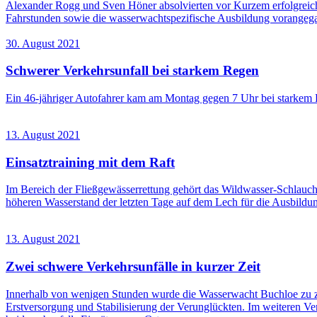
Alexander Rogg und Sven Höner absolvierten vor Kurzem erfolgreich
Fahrstunden sowie die wasserwachtspezifische Ausbildung vorangeg
30. August 2021
Schwerer Verkehrsunfall bei starkem Regen
Ein 46-jähriger Autofahrer kam am Montag gegen 7 Uhr bei starkem R
13. August 2021
Einsatztraining mit dem Raft
Im Bereich der Fließgewässerrettung gehört das Wildwasser-Schlauchb
höheren Wasserstand der letzten Tage auf dem Lech für die Ausbildu
13. August 2021
Zwei schwere Verkehrsunfälle in kurzer Zeit
Innerhalb von wenigen Stunden wurde die Wasserwacht Buchloe zu zw
Erstversorgung und Stabilisierung der Verunglückten. Im weiteren Ve