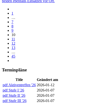
beiden ebenfalls Einsätzen vor Ort.
1
…
7
8
9
10
11
12
13
…
45
Terminpläne
Title
Geändert am
pdf
Aktiventreffen '26
2026-01-12
pdf
Stufe I '26
2026-01-07
pdf
Stufe II '26
2026-01-07
pdf
Stufe III '26
2026-01-07