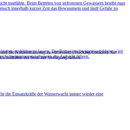
icht tragfähig. Beim Betreten von gefrorenen Gewässern begibt man
ensch innerhalb kurzer Zeit das Bewusstsein und läuft Gefahr zu
schwimmer ausbilden zu lassen. Die Rettungsschwimmausbildung wird
e und die Nutzererfahrung zu verbessern (Tracking Cookies). Sie
 bei Schwimmveranstaltungen die Aufsicht führen.
tionalitäten der Seite zur Verfügung stehen.
für die Einsatzkräfte der Wasserwacht immer wieder eine