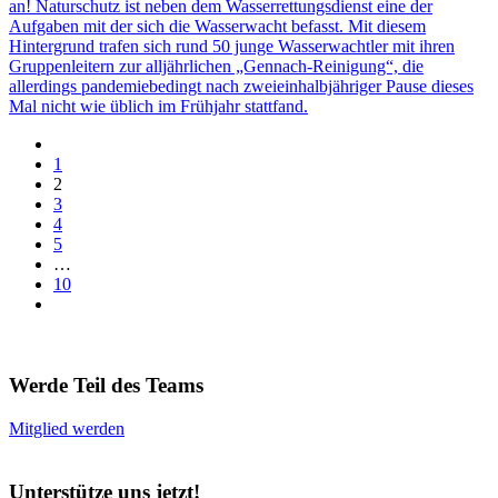
an! Naturschutz ist neben dem Wasserrettungsdienst eine der
Aufgaben mit der sich die Wasserwacht befasst. Mit diesem
Hintergrund trafen sich rund 50 junge Wasserwachtler mit ihren
Gruppenleitern zur alljährlichen „Gennach-Reinigung“, die
allerdings pandemiebedingt nach zweieinhalbjähriger Pause dieses
Mal nicht wie üblich im Frühjahr stattfand.
1
2
3
4
5
…
10
Werde Teil des Teams
Mitglied werden
Unterstütze uns jetzt!