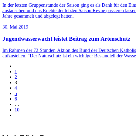
In der letzten Gruppenstunde der Saison ging es als Dank für den Ein
austauschen und das Erlebte der letzten Saison Revue passieren las
Jahre gesammelt und abgelegt hatten.
30. Mai 2019
Jugendwasserwacht leistet Beitrag zum Artenschutz
Im Rahmen der 72-Stunden-Aktion des Bund der Deutschen Katholisc
aufzustellen. "Der Naturschutz ist ein wichtiger Bestandteil der Wass
1
2
3
4
5
6
…
10