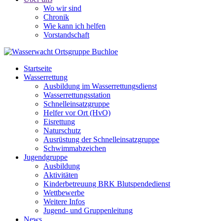
Wo wir sind
Chronik
Wie kann ich helfen
Vorstandschaft
Startseite
Wasserrettung
Ausbildung im Wasserrettungsdienst
Wasserrettungsstation
Schnelleinsatzgruppe
Helfer vor Ort (HvO)
Eisrettung
Naturschutz
Ausrüstung der Schnelleinsatzgruppe
Schwimmabzeichen
Jugendgruppe
Ausbildung
Aktivitäten
Kinderbetreuung BRK Blutspendedienst
Wettbewerbe
Weitere Infos
Jugend- und Gruppenleitung
News