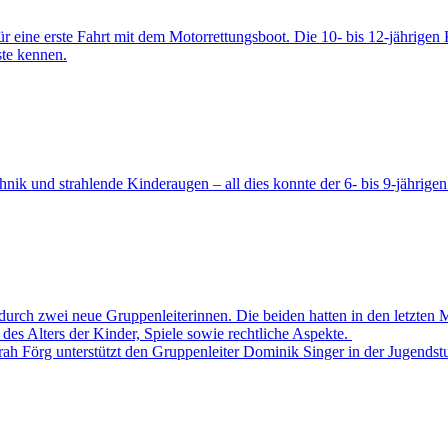
ür eine erste Fahrt mit dem Motorrettungsboot. Die 10- bis 12-jährige
ste kennen.
nik und strahlende Kinderaugen – all dies konnte der 6- bis 9-jährig
durch zwei neue Gruppenleiterinnen. Die beiden hatten in den letzten
des Alters der Kinder, Spiele sowie rechtliche Aspekte.
Sarah Förg unterstützt den Gruppenleiter Dominik Singer in der Jugendstu