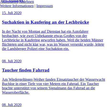
den Aufgaben.
Akzeptieren
Ablehnen
Weitere Informationen
|
Impressum
15. Juli 2020
Suchaktion in Kaufering an der Lechbrücke
In der Nacht von Montag auf Dienstag hat ein Autofahrer
beobachtet, wie zwei Unbekannte etwas Großes von der
Lechbrücke in Kaufering geworfen haben. Weil die beiden Männer
flüchteten und nicht klar war, was im Wasser versenkt wurde, leitete
die Landsberger Polizei eine Suchaktion ein.
08. Juli 2020
Taucher finden Fahrrad
Am Wiedergeltinger-Weiher fanden Einsatztaucher der Wasserwacht
Buchloe in einer Tiefe von vier Metern ein Fahrrad. Ein Taucher
brachte unterstützt von seinem Signalmann das Fahrrad an die
Wasseroberfläche.
08. Juli 2020