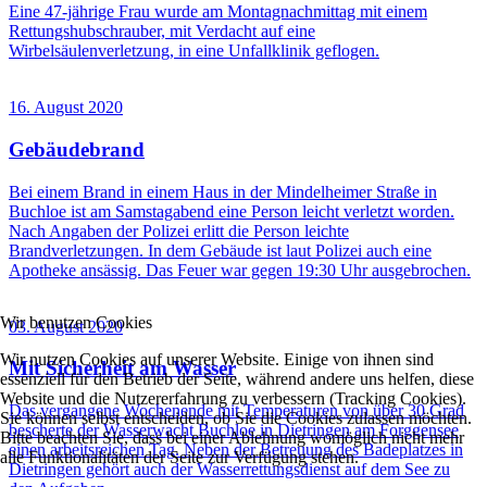
Eine 47-jährige Frau wurde am Montagnachmittag mit einem
Rettungshubschrauber, mit Verdacht auf eine
Wirbelsäulenverletzung, in eine Unfallklinik geflogen.
16. August 2020
Gebäudebrand
Bei einem Brand in einem Haus in der Mindelheimer Straße in
Buchloe ist am Samstagabend eine Person leicht verletzt worden.
Nach Angaben der Polizei erlitt die Person leichte
Brandverletzungen. In dem Gebäude ist laut Polizei auch eine
Apotheke ansässig. Das Feuer war gegen 19:30 Uhr ausgebrochen.
Wir benutzen Cookies
03. August 2020
Wir nutzen Cookies auf unserer Website. Einige von ihnen sind
Mit Sicherheit am Wasser
essenziell für den Betrieb der Seite, während andere uns helfen, diese
Website und die Nutzererfahrung zu verbessern (Tracking Cookies).
Das vergangene Wochenende mit Temperaturen von über 30 Grad
Sie können selbst entscheiden, ob Sie die Cookies zulassen möchten.
bescherte der Wasserwacht Buchloe in Dietringen am Forggensee
Bitte beachten Sie, dass bei einer Ablehnung womöglich nicht mehr
einen arbeitsreichen Tag. Neben der Betreuung des Badeplatzes in
alle Funktionalitäten der Seite zur Verfügung stehen.
Dietringen gehört auch der Wasserrettungsdienst auf dem See zu