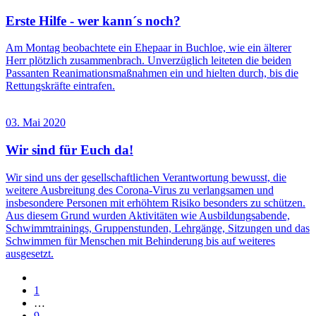
Erste Hilfe - wer kann´s noch?
Am Montag beobachtete ein Ehepaar in Buchloe, wie ein älterer
Herr plötzlich zusammenbrach. Unverzüglich leiteten die beiden
Passanten Reanimationsmaßnahmen ein und hielten durch, bis die
Rettungskräfte eintrafen.
03. Mai 2020
Wir sind für Euch da!
Wir sind uns der gesellschaftlichen Verantwortung bewusst, die
weitere Ausbreitung des Corona-Virus zu verlangsamen und
insbesondere Personen mit erhöhtem Risiko besonders zu schützen.
Aus diesem Grund wurden Aktivitäten wie Ausbildungsabende,
Schwimmtrainings, Gruppenstunden, Lehrgänge, Sitzungen und das
Schwimmen für Menschen mit Behinderung bis auf weiteres
ausgesetzt.
1
…
9