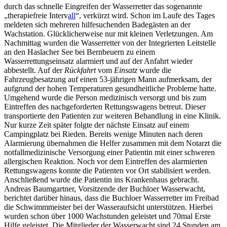
durch das schnelle Eingreifen der Wasserretter das sogenannte
„therapiefreie Interv
all
“, verkürzt wird. Schon im Laufe des Tages
meldeten sich mehreren hilfesuchenden Badegästen an der
Wachstation. Glücklicherweise nur mit kleinen Verletzungen. Am
Nachmittag wurden die Wasserretter von der Integrierten Leitstelle
an den Haslacher See bei Bernbeuern zu einem
Wasserrettungseinsatz alarmiert und auf der Anfahrt wieder
abbestellt. Auf der
Rückfahrt
vom
Einsatz
wurde die
Fahrzeugbesatzung auf einen 53-jährigen Mann aufmerksam, der
aufgrund der hohen Temperaturen gesundheitliche Probleme hatte.
Umgehend wurde die Person medizinisch versorgt und bis zum
Eintreffen des nachgeforderten Rettungswagens betreut. Dieser
transportierte den Patienten zur weiteren Behandlung in eine Klinik.
Nur kurze Zeit später folgte der nächste Einsatz auf einem
Campingplatz bei Rieden. Bereits wenige Minuten nach deren
Alarmierung übernahmen die Helfer zusammen mit dem Notarzt die
notfallmedizinische Versorgung einer Patientin mit einer schweren
allergischen Reaktion. Noch vor dem Eintreffen des alarmierten
Rettungswagens konnte die Patienten vor Ort stabilisiert werden.
Anschließend wurde die Patientin ins Krankenhaus gebracht.
Andreas Baumgartner, Vorsitzende der Buchloer Wasserwacht,
berichtet darüber hinaus, dass die Buchloer Wasserretter im Freibad
die Schwimmmeister bei der Wasseraufsicht unterstützen. Hierbei
wurden schon über 1000 Wachstunden geleistet und 70mal Erste
Hilfe geleistet. Die Mitglieder der Wasserwacht sind 24 Stunden am