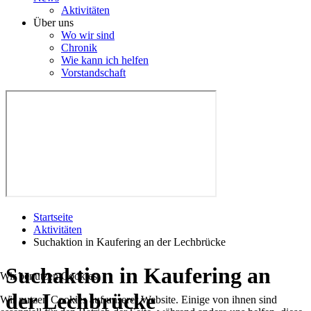
Aktivitäten
Über uns
Wo wir sind
Chronik
Wie kann ich helfen
Vorstandschaft
Startseite
Aktivitäten
Suchaktion in Kaufering an der Lechbrücke
Suchaktion in Kaufering an
Wir benutzen Cookies
der Lechbrücke
Wir nutzen Cookies auf unserer Website. Einige von ihnen sind