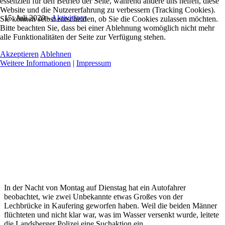
essenziell für den Betrieb der Seite, während andere uns helfen, diese
Website und die Nutzererfahrung zu verbessern (Tracking Cookies).
15. Juli 2020
-
Aktivitäten
Sie können selbst entscheiden, ob Sie die Cookies zulassen möchten.
Bitte beachten Sie, dass bei einer Ablehnung womöglich nicht mehr
alle Funktionalitäten der Seite zur Verfügung stehen.
Akzeptieren
Ablehnen
Weitere Informationen
|
Impressum
In der Nacht von Montag auf Dienstag hat ein Autofahrer
beobachtet, wie zwei Unbekannte etwas Großes von der
Lechbrücke in Kaufering geworfen haben. Weil die beiden Männer
flüchteten und nicht klar war, was im Wasser versenkt wurde, leitete
die Landsberger Polizei eine Suchaktion ein.