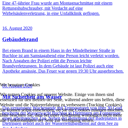
Eine 47-jährige Frau wurde am Montagnachmittag mit einem
Rettungshubschrauber, mit Verdacht auf eine
Wirbelsäulenverletzung, in eine Unfallklinik geflogen.
16. August 2020
Gebäudebrand
Bei einem Brand in einem Haus in der Mindelheimer Straße in
Buchloe ist am Samstagabend eine Person leicht verletzt worden.
Nach Angaben der Polizei erlitt die Person leichte
Brandverletzungen. In dem Gebäude ist laut Polizei auch eine
Apotheke ansässig. Das Feuer war gegen 19:30 Uhr ausgebrochen.
Wir benutzen Cookies
03. August 2020
Wir nutzen Cookies auf unserer Website. Einige von ihnen sind
Mit Sicherheit am Wasser
essenziell für den Betrieb der Seite, während andere uns helfen, diese
Website und die Nutzererfahrung zu verbessern (Tracking Cookies).
Das vergangene Wochenende mit Temperaturen von über 30 Grad
Sie können selbst entscheiden, ob Sie die Cookies zulassen möchten.
bescherte der Wasserwacht Buchloe in Dietringen am Forggensee
Bitte beachten Sie, dass bei einer Ablehnung womöglich nicht mehr
einen arbeitsreichen Tag. Neben der Betreuung des Badeplatzes in
alle Funktionalitäten der Seite zur Verfügung stehen.
Dietringen gehört auch der Wasserrettungsdienst auf dem See zu