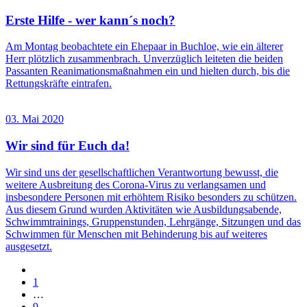
Erste Hilfe - wer kann´s noch?
Am Montag beobachtete ein Ehepaar in Buchloe, wie ein älterer
Herr plötzlich zusammenbrach. Unverzüglich leiteten die beiden
Passanten Reanimationsmaßnahmen ein und hielten durch, bis die
Rettungskräfte eintrafen.
03. Mai 2020
Wir sind für Euch da!
Wir sind uns der gesellschaftlichen Verantwortung bewusst, die
weitere Ausbreitung des Corona-Virus zu verlangsamen und
insbesondere Personen mit erhöhtem Risiko besonders zu schützen.
Aus diesem Grund wurden Aktivitäten wie Ausbildungsabende,
Schwimmtrainings, Gruppenstunden, Lehrgänge, Sitzungen und das
Schwimmen für Menschen mit Behinderung bis auf weiteres
ausgesetzt.
1
…
9