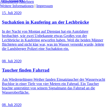
den Aufgaben.
Akzeptieren
Ablehnen
Weitere Informationen
|
Impressum
15. Juli 2020
Suchaktion in Kaufering an der Lechbrücke
In der Nacht von Montag auf Dienstag hat ein Autofahrer
beobachtet, wie zwei Unbekannte etwas Großes von der
Lechbrücke in Kaufering geworfen haben. Weil die beiden Männer
flüchteten und nicht klar war, was im Wasser versenkt wurde, leitete
die Landsberger Polizei eine Suchaktion ein.
08. Juli 2020
Taucher finden Fahrrad
Am Wiedergeltinger-Weiher fanden Einsatztaucher der Wasserwacht
Buchloe in einer Tiefe von vier Metern ein Fahrrad. Ein Taucher
brachte unterstützt von seinem Signalmann das Fahrrad an die
Wasseroberfläche.
08. Juli 2020