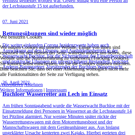
vermisst gemeldet worden war. Gegen Mittag wird eine Person an
der Lechstaustufe 15 tot aufgefunden.
07. Juni 2021
Rettungsübungen sind wieder möglich
Wir benutzen Cookies
Die weiter sinkenden Corona Inzidenzwerte haben auch
Wir nutzen Cookies auf unserer Website. Einige von ihnen sind
Auswirkung auf den Übungs- und Ausbildungsbetrieb in der
essenziell für den Betrieb der Seite, während andere uns helfen, diese
Wasserwacht Buchloe. Für die Sicherstellung der Einsatzbereitschaft
Website und die Nutzererfahrung zu verbessern (Tracking Cookies).
sind praktische Übungen ein unverzichtbarer Bestandteil, berichtet
Sie können selbst entscheiden, ob Sie die Cookies zulassen möchten.
Andreas Baumgartner, Vorsitzender der Buchloer Wasserwacht.
Bitte beachten Sie, dass bei einer Ablehnung womöglich nicht mehr
alle Funktionalitäten der Seite zur Verfügung stehen.
26. April 2021
Akzeptieren
Ablehnen
Weitere Informationen
|
Impressum
Buchloer Wasserretter am Lech im Einsatz
Am frühen Sonntagabend wurde die Wasserwacht Buchloe mit der
Einsatzmeldung drei Personen in Wassernot an die Lechstaustufe 14
bei Pitzling alarmiert. Nur wenige Minuten später rückte der
Wasserrettungswagen mit dem Motorrettungsboot und der
Mannschaftswagen mit dem Geräteanhänger aus. Aus bislang
ungeklärter Ursache kenterten zwei Kajaks. Hierbei gerieten drei