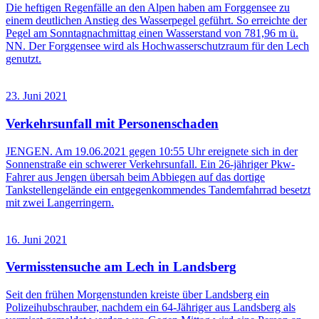
Die heftigen Regenfälle an den Alpen haben am Forggensee zu
einem deutlichen Anstieg des Wasserpegel geführt. So erreichte der
Pegel am Sonntagnachmittag einen Wasserstand von 781,96 m ü.
NN. Der Forggensee wird als Hochwasserschutzraum für den Lech
genutzt.
23. Juni 2021
Verkehrsunfall mit Personenschaden
JENGEN. Am 19.06.2021 gegen 10:55 Uhr ereignete sich in der
Sonnenstraße ein schwerer Verkehrsunfall. Ein 26-jähriger Pkw-
Fahrer aus Jengen übersah beim Abbiegen auf das dortige
Tankstellengelände ein entgegenkommendes Tandemfahrrad besetzt
mit zwei Langerringern.
16. Juni 2021
Vermisstensuche am Lech in Landsberg
Seit den frühen Morgenstunden kreiste über Landsberg ein
Polizeihubschrauber, nachdem ein 64-Jähriger aus Landsberg als