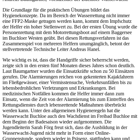
Die Grundlage für die praktischen Übungen bildet das
Hygienekonzepte. Da im Bereich der Wasserrettung nicht immer
eine FFP2-Maske getragen werden kann, kommt dem Impfschutz
der Helfer ein hoher Stellenwert zu. Bei der ersten Übung wurde die
Personenrettung mit dem Motorrettungsboot auf einem Baggersee
im Buchloer Westen geübt. Bei diesen Rettungsverfahren ist das
Zusammenspiel von mehreren Helfern unumgänglich, betont der
stellvertretende Technische Leiter Andreas Hanel.
Wie wichtig es ist, dass die Handgriffe sicher beherrscht werden,
zeigte sich in den ersten fünf Monaten dieses Jahres schon deutlich.
Laut Baumgartner wurden die Einsatzkräfte schon zu 50 Einsätzen
gerufen. Die Alarmierungen reichen von gekenterten Kajakfahrern
im Fließgewässer, einer Vermisstensuche, Verkehrsunfällen bis zu
lebensbedrohlichen Verletzungen und Erkrankungen. Bei
medizinischen Notfällen kommen die Helfer immer dann zum
Einsatz, wenn die Zeit von der Alarmierung bis zum Eintreffen des
Rettungsdienstes durch lebensrettende Maßnahmen überbrückt
werden kann. Unter den allgemeinen Hygieneregeln hat die
Wasserwacht Buchloe auch den Wachdienst im Freibad Buchloe mit
dem Beginn der Badesaison wieder aufgenommen. Die
Jugendleiterin Sarah Förg freut sich, dass die Ausbildung in der
Wasserwacht-Jugend nicht mehr in Form einer Online-
Gruppenstunde, sondern wieder in Präsenz, stattfinden kann und