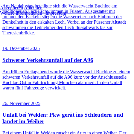
Am Neujahrstag beteiligte sich die Wasserwacht Buchloe am
Akzeptieren
Ablehnen
traditionellen Fackelschwimmen in Füssen. Ausgestattet mit
Weitere Informationen
|
Impressum
brennenden Fackeln stiegen die Wasserretter nach Einbruch der
Dunkelheit in den eiskalten Lech. Vorbei an der Füssener Altstadt
schwammen die Teilnehmer den Lech flussabwärts bis zur
Theresienbrücke.
19. Dezember 2025
Schwerer Verkehrsunfall auf der A96
Am frühen Freitagabend wurde die Wasserwacht Buchloe zu einem
schweren Verkehrsunfall auf die A96 kurz vor der Anschlussstelle
Buchloe-Ost in Fahrtrichtung München alarmiert. In den Unfall
waren fünf Fahrzeuge verwickelt.
26. November 2025
Unfall bei Welden: Pkw gerät ins Schleudern und
landet im Weiher
Bei einem Unfall in Welden rutscht ein Auto in einen Weiher. Der