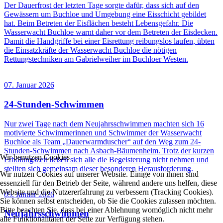
Der Dauerfrost der letzten Tage sorgte dafür, dass sich auf den
Gewässern um Buchloe und Umgebung eine Eisschicht gebildet
hat. Beim Betreten der Eisflächen besteht Lebensgefahr. Die
Wasserwacht Buchloe warnt daher vor dem Betreten der Eisdecken.
Damit die Handgriffe bei einer Eisrettung reibungslos laufen, übten
die Einsatzkräfte der Wasserwacht Buchloe die nötigen
Rettungstechniken am Gabrielweiher im Buchloer Westen.
07. Januar 2026
24-Stunden-Schwimmen
Nur zwei Tage nach dem Neujahrsschwimmen machten sich 16
motivierte Schwimmerinnen und Schwimmer der Wasserwacht
Buchloe als Team „Dauerwarmduscher“ auf den Weg zum 24-
Stunden-Schwimmen nach Asbach-Bäumenheim. Trotz der kurzen
Wir benutzen Cookies
Erholungszeit ließen sich alle die Begeisterung nicht nehmen und
stellten sich gemeinsam dieser besonderen Herausforderung.
Wir nutzen Cookies auf unserer Website. Einige von ihnen sind
essenziell für den Betrieb der Seite, während andere uns helfen, diese
Website und die Nutzererfahrung zu verbessern (Tracking Cookies).
05. Januar 2026
Sie können selbst entscheiden, ob Sie die Cookies zulassen möchten.
Bitte beachten Sie, dass bei einer Ablehnung womöglich nicht mehr
Neujahrsschwimmen
alle Funktionalitäten der Seite zur Verfügung stehen.