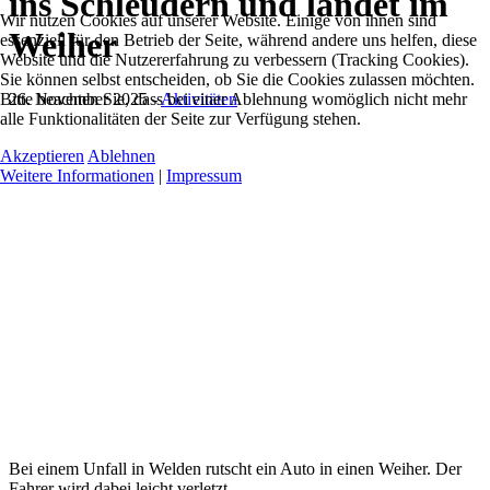
ins Schleudern und landet im
Wir nutzen Cookies auf unserer Website. Einige von ihnen sind
Weiher
essenziell für den Betrieb der Seite, während andere uns helfen, diese
Website und die Nutzererfahrung zu verbessern (Tracking Cookies).
Sie können selbst entscheiden, ob Sie die Cookies zulassen möchten.
Bitte beachten Sie, dass bei einer Ablehnung womöglich nicht mehr
26. November 2025
-
Aktivitäten
alle Funktionalitäten der Seite zur Verfügung stehen.
Akzeptieren
Ablehnen
Weitere Informationen
|
Impressum
Bei einem Unfall in Welden rutscht ein Auto in einen Weiher. Der
Fahrer wird dabei leicht verletzt.