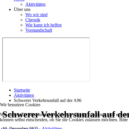
Aktivitäten
Über uns
Wo wir sind
Chronik
Wie kann ich helfen
Vorstandschaft
Startseite
Aktivitäten
Schwerer Verkehrsunfall auf der A96
Wir benutzen Cookies
Schwerer Verkehrsunfall auf de
Wir nutzen Cookies auf unserer Website. Einige von ihnen sind essenzi
können selbst entscheiden, ob Sie die Cookies zulassen möchten. Bitte
19. Dezember 2025
-
Aktivitäten