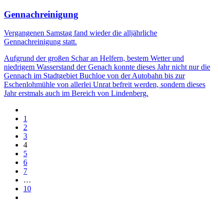
Gennachreinigung
Vergangenen Samstag fand wieder die alljährliche
Gennachreinigung statt.
Aufgrund der großen Schar an Helfern, bestem Wetter und
niedrigem Wasserstand der Genach konnte dieses Jahr nicht nur die
Gennach im Stadtgebiet Buchloe von der Autobahn bis zur
Eschenlohmühle von allerlei Unrat befreit werden, sondern dieses
Jahr erstmals auch im Bereich von Lindenberg.
1
2
3
4
5
6
7
…
10