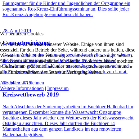
Baumgartner für die Kinder und Jugendlichen der Ortsgruppe ein
sogenanntes Rot-Kreuz-Einführungsseminar an. Dies sollte jeder
Rot-Kreuz-Angehörige einmal besucht haben.
28. April 2019
Wir benutzen Cookies
Gennachreinigung
Wir nutzen Cookies auf unserer Website. Einige von ihnen sind
essenziell für den Betrieb der Seite, während andere uns helfen, diese
Ganz im Zeichen des Naturschutzes fand auch dieses Jahr wieder
Website und die Nutzererfahrung zu verbessern (Tracking Cookies).
die Gennachreinigung statt. Dabei befreiten dieses Jahr 32
Sie können selbst entscheiden, ob Sie die Cookies zulassen möchten.
Teilnehmer, größtenteils Kinder unserer Jugendwasserwacht und
Bitte beachten Sie, dass bei einer Ablehnung womöglich nicht mehr
ihre Gruppenleiter, sowie einige Eltern, die Gennach von Unrat.
alle Funktionalitäten der Seite zur Verfügung stehen.
17. März 2019
Akzeptieren
Ablehnen
Weitere Informationen
|
Impressum
Kreiswettbewerb 2019
Nach Abschluss der Sanierungsarbeiten im Buchloer Hallenbad im
vergangenen Dezember konnte die Wasserwacht Ortsgruppe
Buchloe dieses Jahr wieder den Wettbewerb der Kreiswasserwacht
Ostallgäu ausrichten. Dieses Jahr durften die Buchloer 14
Mannschaften aus dem ganzen Landkreis im neu renovierten
Hallenbad begrüßen.