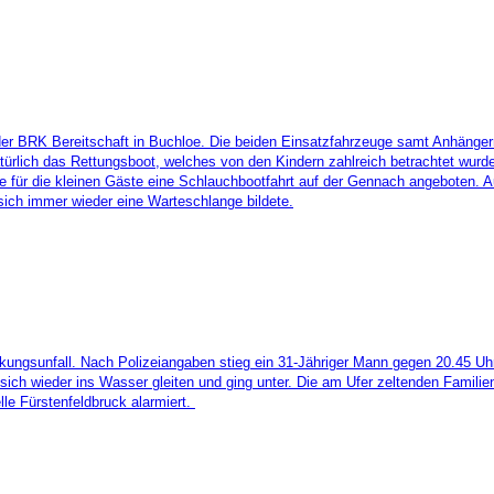
er BRK Bereitschaft in Buchloe. Die beiden Einsatzfahrzeuge samt Anhängern
atürlich das Rettungsboot, welches von den Kindern zahlreich betrachtet wur
 für die kleinen Gäste eine Schlauchbootfahrt auf der Gennach angeboten. A
 sich immer wieder eine Warteschlange bildete.
rinkungsunfall. Nach Polizeiangaben stieg ein 31-Jähriger Mann gegen 20.45
sich wieder ins Wasser gleiten und ging unter. Die am Ufer zeltenden Familien
le Fürstenfeldbruck alarmiert.