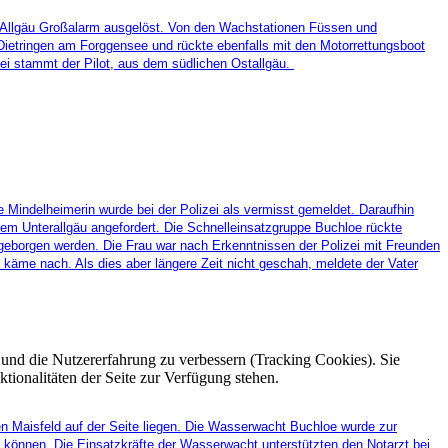
lle Allgäu Großalarm ausgelöst. Von den Wachstationen Füssen und
etringen am Forggensee und rückte ebenfalls mit den Motorrettungsboot
zei stammt der Pilot, aus dem südlichen Ostallgäu.
Mindelheimerin wurde bei der Polizei als vermisst gemeldet. Daraufhin
em Unterallgäu angefordert. Die Schnelleinsatzgruppe Buchloe rückte
geborgen werden. Die Frau war nach Erkenntnissen der Polizei mit Freunden
käme nach. Als dies aber längere Zeit nicht geschah, meldete der Vater
e und die Nutzererfahrung zu verbessern (Tracking Cookies). Sie
tionalitäten der Seite zur Verfügung stehen.
n Maisfeld auf der Seite liegen. Die Wasserwacht Buchloe wurde zur
ien können. Die Einsatzkräfte der Wasserwacht unterstützten den Notarzt bei