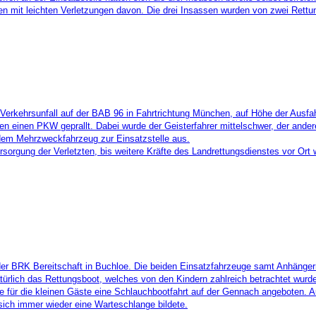
onen mit leichten Verletzungen davon. Die drei Insassen wurden von zwei R
erkehrsunfall auf der BAB 96 in Fahrtrichtung München, auf Höhe der Ausfahr
gen einen PKW geprallt.
Dabei wurde der Geisterfahrer mittelschwer, der ande
 dem Mehrzweckfahrzeug zur Einsatzstelle aus.
rsorgung der Verletzten, bis weitere Kräfte des Landrettungsdienstes vor Ort
er BRK Bereitschaft in Buchloe. Die beiden Einsatzfahrzeuge samt Anhängern
atürlich das Rettungsboot, welches von den Kindern zahlreich betrachtet wur
 für die kleinen Gäste eine Schlauchbootfahrt auf der Gennach angeboten. A
 sich immer wieder eine Warteschlange bildete.