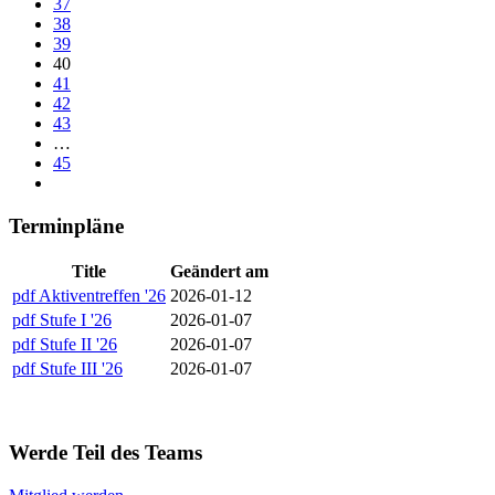
37
38
39
40
41
42
43
…
45
Terminpläne
Title
Geändert am
pdf
Aktiventreffen '26
2026-01-12
pdf
Stufe I '26
2026-01-07
pdf
Stufe II '26
2026-01-07
pdf
Stufe III '26
2026-01-07
Werde Teil des Teams