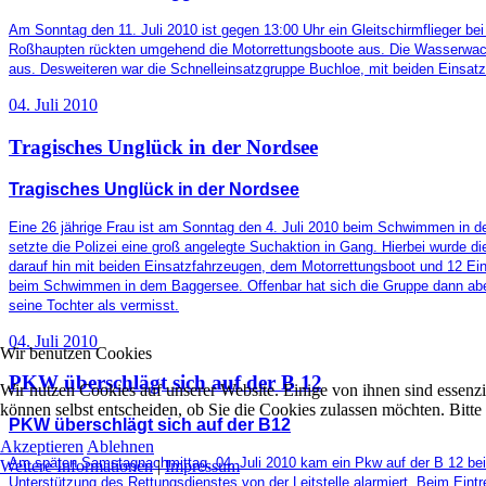
Am Sonntag den 11. Juli 2010 ist gegen 13:00 Uhr ein Gleitschirmflieger b
Roßhaupten rückten umgehend die Motorrettungsboote aus. Die Wasserwach
aus. Desweiteren war die Schnelleinsatzgruppe Buchloe, mit beiden Einsatz
04. Juli 2010
Tragisches Unglück in der Nordsee
Tragisches Unglück in der Nordsee
Eine 26 jährige Frau ist am Sonntag den 4. Juli 2010 beim Schwimmen in d
setzte die Polizei eine groß angelegte Suchaktion in Gang. Hierbei wurde 
darauf hin mit beiden Einsatzfahrzeugen, dem Motorrettungsboot und 12 Ei
beim Schwimmen in dem Baggersee. Offenbar hat sich die Gruppe dann aber g
seine Tochter als vermisst.
04. Juli 2010
Wir benutzen Cookies
PKW überschlägt sich auf der B 12
Wir nutzen Cookies auf unserer Website. Einige von ihnen sind essenzi
können selbst entscheiden, ob Sie die Cookies zulassen möchten. Bitte
PKW überschlägt sich auf der B12
Akzeptieren
Ablehnen
Am späten Samstagnachmittag, 04. Juli 2010 kam ein Pkw auf der B 12 bei 
Weitere Informationen
|
Impressum
Unterstützung des Rettungsdienstes von der Leitstelle alarmiert. Beim Eintr