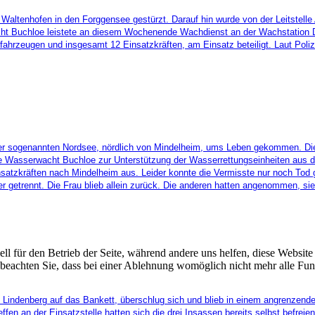
ei Waltenhofen in den Forggensee gestürzt. Darauf hin wurde von der Leitste
t Buchloe leistete an diesem Wochenende Wachdienst an der Wachstation Di
fahrzeugen und insgesamt 12 Einsatzkräften, am Einsatz beteiligt. Laut Poli
er sogenannten Nordsee, nördlich von Mindelheim, ums Leben gekommen. Die 
die Wasserwacht Buchloe zur Unterstützung der Wasserrettungseinheiten aus d
nsatzkräften nach Mindelheim aus. Leider konnte die Vermisste nur noch Tod 
etrennt. Die Frau blieb allein zurück. Die anderen hatten angenommen, sie 
ell für den Betrieb der Seite, während andere uns helfen, diese Websit
 beachten Sie, dass bei einer Ablehnung womöglich nicht mehr alle Funk
Lindenberg auf das Bankett, überschlug sich und blieb in einem angrenzende
effen an der Einsatzstelle hatten sich die drei Insassen bereits selbst befre