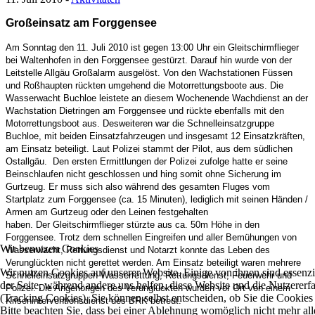
Großeinsatz am Forggensee
Am Sonntag den 11. Juli 2010 ist gegen 13:00 Uhr ein Gleitschirmflieger
bei Waltenhofen in den Forggensee gestürzt. Darauf hin wurde von der
Leitstelle Allgäu Großalarm ausgelöst. Von den Wachstationen Füssen
und Roßhaupten rückten umgehend die Motorrettungsboote aus. Die
Wasserwacht Buchloe leistete an diesem Wochenende Wachdienst an der
Wachstation Dietringen am Forggensee und rückte ebenfalls mit den
Motorrettungsboot aus. Desweiteren war die Schnelleinsatzgruppe
Buchloe, mit beiden Einsatzfahrzeugen und insgesamt 12 Einsatzkräften,
am Einsatz beteiligt. Laut Polizei stammt der Pilot, aus dem südlichen
Ostallgäu. Den ersten Ermittlungen der Polizei zufolge hatte er seine
Beinschlaufen nicht geschlossen und hing somit ohne Sicherung im
Gurtzeug. Er muss sich also während des gesamten Fluges vom
Startplatz zum Forggensee (ca. 15 Minuten), lediglich mit seinen Händen /
Armen am Gurtzeug oder den Leinen festgehalten
haben. Der Gleitschirmflieger stürzte aus ca. 50m Höhe in den
Forggensee. Trotz dem schnellen Eingreifen und aller Bemühungen von
Wir benutzen Cookies
Wasserwacht, Rettungsdienst und Notarzt konnte das Leben des
Verunglückten nicht gerettet werden. Am Einsatz beteiligt waren mehrere
Wir nutzen Cookies auf unserer Website. Einige von ihnen sind essenzie
Schnelleinsatzgruppen Wasserrettung, Rettungsdienst, Feuerwehr und
der Seite, während andere uns helfen, diese Website und die Nutzererf
Polizei. Die Angehörigen des Verunglückten wurden vor Ort von einem
(Tracking Cookies). Sie können selbst entscheiden, ob Sie die Cookies
Kriseninterventionsdienst des BRK betreut.
Bitte beachten Sie, dass bei einer Ablehnung womöglich nicht mehr all