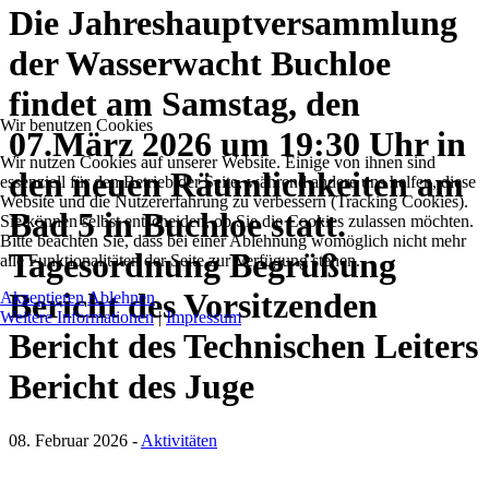
Die Jahreshauptversammlung
der Wasserwacht Buchloe
findet am Samstag, den
Wir benutzen Cookies
07.März 2026 um 19:30 Uhr in
Wir nutzen Cookies auf unserer Website. Einige von ihnen sind
den neuen Räumlichkeiten am
essenziell für den Betrieb der Seite, während andere uns helfen, diese
Website und die Nutzererfahrung zu verbessern (Tracking Cookies).
Bad 5 in Buchloe statt.
Sie können selbst entscheiden, ob Sie die Cookies zulassen möchten.
Bitte beachten Sie, dass bei einer Ablehnung womöglich nicht mehr
Tagesordnung Begrüßung
alle Funktionalitäten der Seite zur Verfügung stehen.
Bericht des Vorsitzenden
Akzeptieren
Ablehnen
Weitere Informationen
|
Impressum
Bericht des Technischen Leiters
Bericht des Juge
08. Februar 2026
-
Aktivitäten