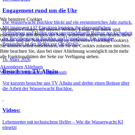
Engagement rund um die Uhr
Wir benutzen Cookies
Die Wasserwacht Buchloe blickt auf ein ereignisreiches Jahr zurück.
Mit insgesamt 137 Einsätzen leisteten die ehrenamtlichen
Wir nutzen Cookies auf unserer Website. Einige von ihnen sind
Helferinnen und Helfer einen unverzichtbaren Beitrag zur Sicherheit
essenziell für den Betrieb der Seite, während andere uns helfen, diese
der Bevölkerung in Buchloe und Umgebung. Ein zentraler
Website und die Nutzererfahrung zu verbessern (Tracking Cookies).
Bestandteil ist der Helfer vor Ort (HvO).
Sie können selbst entscheiden, ob Sie die Cookies zulassen möchten.
Bitte beachten Sie, dass bei einer Ablehnung womöglich nicht mehr
alle Funktionalitäten der Seite zur Verfügung stehen.
16. März 2026
Akzeptieren
Ablehnen
Besuch von TV Allgäu
Weitere Informationen
|
Impressum
Vor kurzem besuchte uns TV Allgäu und drehte einen Beitrag über
die Arbeit der Wasserwacht Buchloe.
Videos:
Lebensretter mit technischem Helfer – Wie die Wasserwacht KI
einsetzt