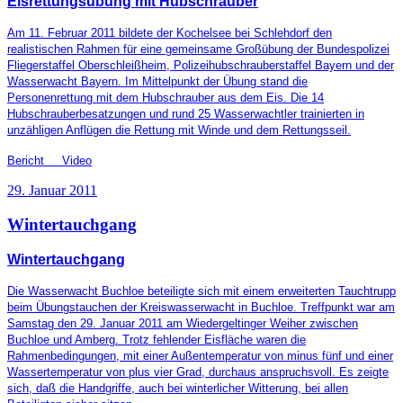
Eisrettungsübung mit Hubschrauber
Am 11. Februar 2011 bildete der Kochelsee bei Schlehdorf den
realistischen Rahmen für eine gemeinsame Großübung der Bundespolizei
Fliegerstaffel Oberschleißheim, Polizeihubschrauberstaffel Bayern und der
Wasserwacht Bayern. Im Mittelpunkt der Übung stand die
Personenrettung mit dem Hubschrauber aus dem Eis. Die 14
Hubschrauberbesatzungen und rund 25 Wasserwachtler trainierten in
unzähligen Anflügen die Rettung mit Winde und dem Rettungsseil.
Bericht Video
29. Januar 2011
Wintertauchgang
Wintertauchgang
Die Wasserwacht Buchloe beteiligte sich mit einem erweiterten Tauchtrupp
beim Übungstauchen der Kreiswasserwacht in Buchloe. Treffpunkt war am
Samstag den 29. Januar 2011 am Wiedergeltinger Weiher zwischen
Buchloe und Amberg. Trotz fehlender Eisfläche waren die
Rahmenbedingungen, mit einer Außentemperatur von minus fünf und einer
Wassertemperatur von plus vier Grad, durchaus anspruchsvoll. Es zeigte
sich, daß die Handgriffe, auch bei winterlicher Witterung, bei allen