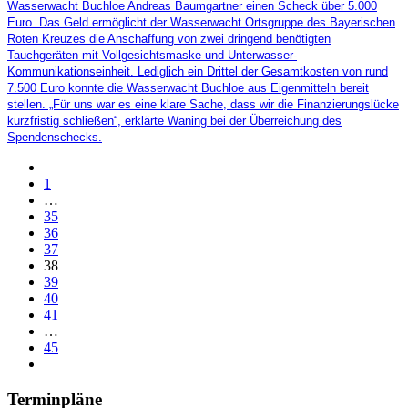
Wasserwacht Buchloe Andreas Baumgartner einen Scheck über 5.000
Euro. Das Geld ermöglicht der Wasserwacht Ortsgruppe des Bayerischen
Roten Kreuzes die Anschaffung von zwei dringend benötigten
Tauchgeräten mit Vollgesichtsmaske und Unterwasser-
Kommunikationseinheit. Lediglich ein Drittel der Gesamtkosten von rund
7.500 Euro konnte die Wasserwacht Buchloe aus Eigenmitteln bereit
stellen. „Für uns war es eine klare Sache, dass wir die Finanzierungslücke
kurzfristig schließen“, erklärte Waning bei der Überreichung des
Spendenschecks.
1
…
35
36
37
38
39
40
41
…
45
Terminpläne