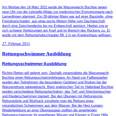
Am Montag den 14.März 2011 wurde die Wasserwacht Buchloe gegen
neun Uhr von der Leitstelle Allgäu zur medizinischen Erstversorgung nach
Lamerdingen alarmiert. Ein 28-jähriger Mann war auf einer Baustelle, ohne
Fremdverschulden, aus etwa sechs Metern Höhe vom Dachgeschoß
durch eine Zwischendecke bis ins Erdgeschoß gestürzt. Hierbei zog er
sich schwere Verletzungen am Kopf und im Bereich des Rückens zu. Er
wurde mit dem Rettungshubschrauber RK 2 in ein Krankenhaus geflogen.
27. Februar 2011
Rettungsschwimmer Ausbildung
Rettungsschwimmer Ausbildung
Richtig Retten will gelernt sein. Deshalb veranstaltete die Wasserwacht
Buchloe einen Rettungsschwimmlehrgang. An Hand von Fallbeispielen
wurden den Teilnehmern die besonderen Gefahren und Risiken bei der
Wasserrettung nahegebracht. Beim praktischen Teil im Hallenbad Buchloe
wurden verschiedene Rettungstechniken, das Tief- und Streckentauchen
und Kleiderschwimmen trainiert. Bei den Übungen mit Rettungsring,
Rettungsboje und Wurfsack simulierte man die Rettung eines
verunglückten Schwimmers aus dem Wasser. Bei der Herz-Lungen-
Wiederbelebung an einer Übungspuppe stellten die angehenden
Rettungsschwimmer ihr erworbenes Wissen und Können in Erster Hilfe