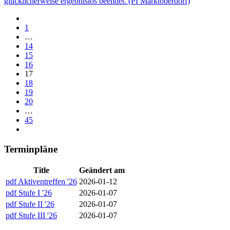
glücklicherweise ergebnislos beendet. (PI Marktoberdorf)
1
…
14
15
16
17
18
19
20
…
45
Terminpläne
Title
Geändert am
pdf
Aktiventreffen '26
2026-01-12
pdf
Stufe I '26
2026-01-07
pdf
Stufe II '26
2026-01-07
pdf
Stufe III '26
2026-01-07