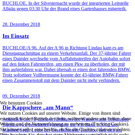
BUCHLOE. In der Silvesternacht wurde der integrierten Leitstelle
Allgäu gegen 03:30 Uhr der Brand eines Gartenhauses mitgeteilt.
28. Dezember 2018
Im Einsatz
BUCHLOE/A 96. Auf der A 96 in Richtung Lindau kam es am
Dienstagnachmittag zu einem Verkehrsunfall. Der 37-jährige Fahrer
eines Daimler wechselte vom Auffahrtsstreifen der Autobahn sofort
auf den linken Fahrstreifen, um einen Pkw zu überholen, der mit
ihm aufgefahren war. Dabei übersah er einen dort fahrenden BMW.
Trotz sofortiger Vollbremsung konnte der 43-jährige BMW-Fahrer
einen Zusammenstoß mit dem Daimler nicht mehr verhindern.
09. Dezember 2018
Wir benutzen Cookies
Die Kappschere „am Mann“
Wir nutzen Cookies auf unserer Website. Einige von ihnen sind
essenziell für den Betrieb der Seite, während andere uns helfen, diese
Anlässlich des 70-jährigen Jubiläums der Wasserwacht Ortsgruppe
Website und die Nutzererfahrung zu verbessern (Tracking Cookies).
Buchloe (wir berichteten) spendete die VR Bank 1.500 Euro.
Sie können selbst entscheiden, ob Sie die Cookies zulassen möchten.
Manfred Seitz, Leiter der Geschäftsstelle Buchloe, ließ sich am
Bitte beachten Sie, dass bei einer Ablehnung womöglich nicht mehr