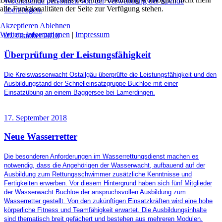
Wochenende persönlich von der Verwendung der Spende
alle Funktionalitäten der Seite zur Verfügung stehen.
überzeugen.
Akzeptieren
Ablehnen
Weitere Informationen
|
Impressum
09. Oktober 2018
Überprüfung der Leistungsfähigkeit
Die Kreiswasserwacht Ostallgäu überprüfte die Leistungsfähigkeit und den
Ausbildungstand der Schnelleinsatzgruppe Buchloe mit einer
Einsatzübung an einem Baggersee bei Lamerdingen.
17. September 2018
Neue Wasserretter
Die besonderen Anforderungen im Wasserrettungsdienst machen es
notwendig, dass die Angehörigen der Wasserwacht, aufbauend auf der
Ausbildung zum Rettungsschwimmer zusätzliche Kenntnisse und
Fertigkeiten erwerben. Vor diesem Hintergrund haben sich fünf Mitglieder
der Wasserwacht Buchloe der anspruchsvollen Ausbildung zum
Wasserretter gestellt. Von den zukünftigen Einsatzkräften wird eine hohe
körperliche Fitness und Teamfähigkeit erwartet. Die Ausbildungsinhalte
sind thematisch breit gefächert und bestehen aus mehreren Modulen.