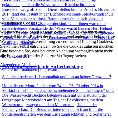
gekommen, andem die Wasserwacht Buchloe ihr neues
Einsatzfahrzeug offiziell in Dienst stellen konnte. Am 15. November
2014 fand der Festakt in der Buchloer Meinrad-Spieß-Grundschule
statt. Vorsitzender Andreas Baumgartner freute sich, dass der
Wir benutzen Cookies
Einladung über 160 Gäste gefolgt sind. Unter ihnen waren der
stellvertretende Vorsitzende der Wasserwacht Bayern Herr Helmut
Wir nutzen Cookies auf unserer Website. Einige von ihnen sind
Röhm und vom Wasserwacht Bezirk Schwaben der stellvertretende
essenziell für den Betrieb der Seite, während andere uns helfen, diese
Vorsitzende Herr Wolfgang Pietzka und der Technische Leiter Herr
Website und die Nutzererfahrung zu verbessern (Tracking Cookies).
Wolfgang Piontek.
Sie können selbst entscheiden, ob Sie die Cookies zulassen möchten.
Bitte beachten Sie, dass bei einer Ablehnung womöglich nicht mehr
alle Funktionalitäten der Seite zur Verfügung stehen.
26. Oktober 2014
Akzeptieren
Ablehnen
Grenzüberschreitende Sicherheitstage
Weitere Informationen
|
Impressum
Sicherheit bedeutet Lebensqualität und hört an keiner Grenze auf!
Unter diesem Motto fanden vom 24. bis 26. Oktober 2014 in
Marktoberdorf die „Grenzüber-schreitenden Sicherheitstagen“ statt.
Die Wasserwacht Buchloe beteiligte sich mit Unterstützung der
Ortsgruppe Marktoberdorf am Tag der Bevölkerung mit dem
Wasserrettungswagen und dem Motorrettungsboot an der
Fahrzeugschau. Die Besucher interessierten sich auch für die
Sondergerätschaften wie dem Eisrettungsschlitten und Sonargerät.