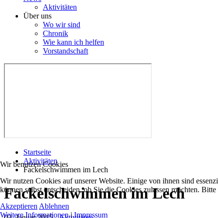
Aktivitäten
Über uns
Wo wir sind
Chronik
Wie kann ich helfen
Vorstandschaft
Startseite
Aktivitäten
Wir benutzen Cookies
Fackelschwimmen im Lech
Wir nutzen Cookies auf unserer Website. Einige von ihnen sind essenzi
Fackelschwimmen im Lech
können selbst entscheiden, ob Sie die Cookies zulassen möchten. Bitte
Akzeptieren
Ablehnen
Weitere Informationen
|
Impressum
03. Januar 2015
-
Aktivitäten