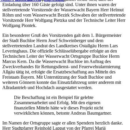
Einladung über 160 Gäste gefolgt sind. Unter ihnen waren der
stellvertretende Vorsitzende der Wasserwacht Bayern Herr Helmut
Röhm und vom Wasserwacht Bezirk Schwaben der stellvertretende
Vorsitzende Herr Wolfgang Pietzka und der Technische Leiter Herr
Wolfgang Piontek.
Ein besonderer Gruß des Vorsitzenden galt dem 1. Bürgermeister
der Stadt Buchloe Herrn Josef Schweinberger und dem
stellvertretenden Landrat des Landkreises Ostallgäu Herrn Lars
Leveringhaus. Die offizielle Schlüsselübergabe erfolgte an den
Technischen Leiter der Wasserwacht Ortsgruppe Buchloe Herrn
Marcus Kern. Da die Wasserwacht Buchloe im Auftrag des
Zweckverbandes für Rettungsdienst- und Feuerwehralarmierung
Allgäu tätig ist, erfolgte die Ersatzbeschaffung aus Mitteln des
Freistaats Bayern. Mit Unterstützung der Stadt Buchloe und
weiteren Gönnern konnte das Einsatzfahrzeug unter anderem mit
Allradantrieb und Hochdach ausgestattet werden.
Die Beschaffung ist ein Beispiel für gelebte
Zusammenarbeitet und Erfolg. Mit den eigenen
finanziellen Mitteln hätte wir dieses Projekt nicht
verwirklichen können, betonte Andreas Baumgartner.
Im Namen der Ortsgruppe sagte er allen Spendern herzlich danke.
Herr Stadtpfarrer Reinhold Lappat von der Pfarrei Mariä