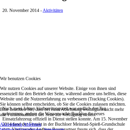
20. November 2014
-
Aktivitäten
Wir benutzen Cookies
Wir nutzen Cookies auf unserer Website. Einige von ihnen sind
essenziell für den Betrieb der Seite, während andere uns helfen, diese
Website und die Nutzererfahrung zu verbessern (Tracking Cookies).
Sie können selbst entscheiden, ob Sie die Cookies zulassen möchten.
Nach zwei Jahren Vorbereitungszeit war endlich der Tag
Bitte beachten Sie, dass bei einer Ablehnung womöglich nicht mehr
gekommen, andem die Wasserwacht Buchloe ihr neues
alle Funktionalitäten der Seite zur Verfügung stehen.
Einsatzfahrzeug offiziell in Dienst stellen konnte. Am 15. November
2014 fand der Festakt in der Buchloer Meinrad-Spieß-Grundschule
Akzeptieren
Ablehnen
statt. Vorsitzender Andreas Baumgartner freute sich, dass der
Weitere Informationen
|
Impressum