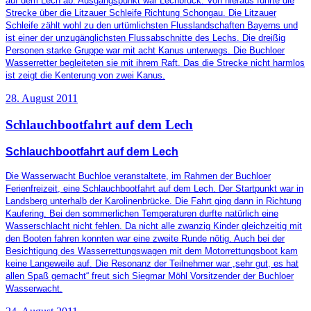
auf dem Lech ab. Ausgangspunkt war Lechbruck. Von hieraus führte die
Strecke über die Litzauer Schleife Richtung Schongau. Die Litzauer
Schleife zählt wohl zu den urtümlichsten Flusslandschaften Bayerns und
ist einer der unzugänglichsten Flussabschnitte des Lechs. Die dreißig
Personen starke Gruppe war mit acht Kanus unterwegs. Die Buchloer
Wasserretter begleiteten sie mit ihrem Raft. Das die Strecke nicht harmlos
ist zeigt die Kenterung von zwei Kanus.
28. August 2011
Schlauchbootfahrt auf dem Lech
Schlauchbootfahrt auf dem Lech
Die Wasserwacht Buchloe veranstaltete, im Rahmen der Buchloer
Ferienfreizeit, eine Schlauchbootfahrt auf dem Lech. Der Startpunkt war in
Landsberg unterhalb der Karolinenbrücke. Die Fahrt ging dann in Richtung
Kaufering. Bei den sommerlichen Temperaturen durfte natürlich eine
Wasserschlacht nicht fehlen. Da nicht alle zwanzig Kinder gleichzeitig mit
den Booten fahren konnten war eine zweite Runde nötig. Auch bei der
Besichtigung des Wasserrettungswagen mit dem Motorrettungsboot kam
keine Langeweile auf. Die Resonanz der Teilnehmer war „sehr gut, es hat
allen Spaß gemacht“ freut sich Siegmar Möhl Vorsitzender der Buchloer
Wasserwacht.