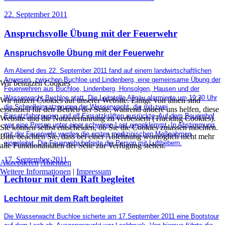
22. September 2011
Anspruchsvolle Übung mit der Feuerwehr
Anspruchsvolle Übung mit der Feuerwehr
Am Abend des 22. September 2011 fand auf einem landwirtschaftlichen
Anwesen, zwischen Buchloe und Lindenberg, eine gemeinsame Übung der
Wir benutzen Cookies
Feuerwehren aus Buchloe, Lindenberg, Honsolgen, Hausen und der
Wasserwacht Buchloe statt. Die Leitstelle Allgäu alarmierte um 19:30 Uhr
Wir nutzen Cookies auf unserer Website. Einige von ihnen sind
die Schnelleinsatzgruppe der Wasserwacht, die mit zwei
essenziell für den Betrieb der Seite, während andere uns helfen, diese
Einsatzfahrzeugen und elf Einsatzkräften ausrückte. Auf dem Bauernhof
Website und die Nutzererfahrung zu verbessern (Tracking Cookies).
war eine Person unter einer schweren Last eingeklemmt. In Abstimmung
Sie können selbst entscheiden, ob Sie die Cookies zulassen möchten.
mit der Feuerwehr wurden die ersten medizinischen Maßnahmen
Bitte beachten Sie, dass bei einer Ablehnung womöglich nicht mehr
eingeleitet. Die Feuerwehr befreite die Person mit Lufthebern.
alle Funktionalitäten der Seite zur Verfügung stehen.
17. September 2011
Akzeptieren
Ablehnen
Weitere Informationen
|
Impressum
Lechtour mit dem Raft begleitet
Lechtour mit dem Raft begleitet
Die Wasserwacht Buchloe sicherte am 17.September 2011 eine Bootstour