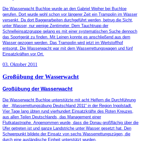
Die Wasserwacht Buchloe wurde an den Gabriel Weiher bei Buchloe
gerufen. Dort wurde wohl schon vor längerer Zeit ein Trampolin im Wasser
versenkt. Da dort Baggerarbeiten durchgeführt werden, betrug die Sicht,
unter Wasser, nur wenige Zentimeter. Dem Tauchtrupp der
Schnelleinsatzgruppe gelang es mit einer systematischen Suche dennoch
das Sportgerät zu finden. Mit Leinen konnte es anschließend aus dem
Wasser gezogen werden. Das Trampolin wird jetzt im Wertstoffhof
entsorgt. Die Wasserwacht war mit dem Wasserrettungswagen und fünf
Einsatzkräften vor Ort.
03. Oktober 2011
Großübung der Wasserwacht
Großübung der Wasserwacht
Die Wasserwacht Buchloe unterstützte mit acht Helfern die Durchführung
der „Wasserrettungsübung Deutschland 2011“ in der Region Ingolstadt.
Vier Tage lang übten rund vierhundert Einsatzkräfte des Roten Kreuzes,
aus allen Teilen Deutschlands, das Management einer
Flutkatastrophe. Angenommen wurde, dass die Donau großflächig über die
Ufer getreten ist und ganze Landstriche unter Wasser gesetzt hat. Den
Schwerpunkt bildete der Einsatz von sechs Wasserrettungszügen, die
durch eine ausländische Einheit unterstützt wurden.