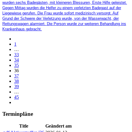
wurden sechs Badegästen, mit kleineren Blessuren, Erste Hilfe geleistet.
Gegen Mittag wurden die Helfer zu einem verletzten Badegast auf der
Liegewiese gerufen. Die Frau wurde sofort medizinisch versorgt. Auf
Grund der Schwere der Verletzung wurde, von der Wasserwacht, der
Rettungswagen alarmiert. Die Person wurde zur weiteren Behandlung ins
Krankenhaus gebracht.
1
…
33
34
35
36
37
38
39
…
45
Terminpläne
Title
Geändert am