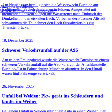
Am Neujahrstag beteiligte sich die Wasserwacht Buchloe am
Akzeptieren
Ablehnen
traditionellen Fackelschwimmen in Füssen. Ausgestattet mit
Weitere Informationen
|
Impressum
brennenden Fackeln stiegen die Wasserretter nach Einbruch der
Dunkelheit in den eiskalten Lech. Vorbei an der Füssener Altstadt
schwammen die Teilnehmer den Lech flussabwärts bis zur
Theresienbrücke.
19. Dezember 2025
Schwerer Verkehrsunfall auf der A96
Am frühen Freitagabend wurde die Wasserwacht Buchloe zu einem
schweren Verkehrsunfall auf die A96 kurz vor der Anschlussstelle
Buchloe-Ost in Fahrtrichtung München alarmiert. In den Unfall
waren fünf Fahrzeuge verwickelt.
26. November 2025
Unfall bei Welden: Pkw gerät ins Schleudern und
landet im Weiher
Bei einem Unfall in Welden rutscht ein Auto in einen Weiher. Der