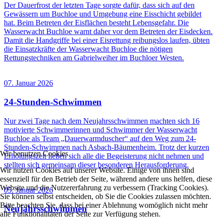
Der Dauerfrost der letzten Tage sorgte dafür, dass sich auf den
Gewässern um Buchloe und Umgebung eine Eisschicht gebildet
hat. Beim Betreten der Eisflächen besteht Lebensgefahr. Die
Wasserwacht Buchloe warnt daher vor dem Betreten der Eisdecken.
Damit die Handgriffe bei einer Eisrettung reibungslos laufen, übten
die Einsatzkräfte der Wasserwacht Buchloe die nötigen
Rettungstechniken am Gabrielweiher im Buchloer Westen.
07. Januar 2026
24-Stunden-Schwimmen
Nur zwei Tage nach dem Neujahrsschwimmen machten sich 16
motivierte Schwimmerinnen und Schwimmer der Wasserwacht
Buchloe als Team „Dauerwarmduscher“ auf den Weg zum 24-
Stunden-Schwimmen nach Asbach-Bäumenheim. Trotz der kurzen
Wir benutzen Cookies
Erholungszeit ließen sich alle die Begeisterung nicht nehmen und
stellten sich gemeinsam dieser besonderen Herausforderung.
Wir nutzen Cookies auf unserer Website. Einige von ihnen sind
essenziell für den Betrieb der Seite, während andere uns helfen, diese
Website und die Nutzererfahrung zu verbessern (Tracking Cookies).
05. Januar 2026
Sie können selbst entscheiden, ob Sie die Cookies zulassen möchten.
Bitte beachten Sie, dass bei einer Ablehnung womöglich nicht mehr
Neujahrsschwimmen
alle Funktionalitäten der Seite zur Verfügung stehen.