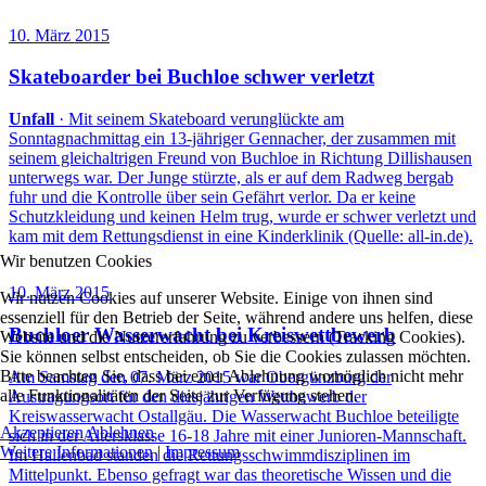
10. März 2015
Skateboarder bei Buchloe schwer verletzt
Unfall
· Mit seinem Skateboard verunglückte am
Sonntagnachmittag ein 13-jähriger Gennacher, der zusammen mit
seinem gleichaltrigen Freund von Buchloe in Richtung Dillishausen
unterwegs war. Der Junge stürzte, als er auf dem Radweg bergab
fuhr und die Kontrolle über sein Gefährt verlor. Da er keine
Schutzkleidung und keinen Helm trug, wurde er schwer verletzt und
kam mit dem Rettungsdienst in eine Kinderklinik (Quelle: all-in.de).
Wir benutzen Cookies
10. März 2015
Wir nutzen Cookies auf unserer Website. Einige von ihnen sind
essenziell für den Betrieb der Seite, während andere uns helfen, diese
Buchloer Wasserwacht bei Kreiswettbewerb
Website und die Nutzererfahrung zu verbessern (Tracking Cookies).
Sie können selbst entscheiden, ob Sie die Cookies zulassen möchten.
Bitte beachten Sie, dass bei einer Ablehnung womöglich nicht mehr
Am Samstag den 07. März 2015 war Obergünzburg der
alle Funktionalitäten der Seite zur Verfügung stehen.
Austragungsort für den diesjährigen Wettbewerb der
Kreiswasserwacht Ostallgäu. Die Wasserwacht Buchloe beteiligte
Akzeptieren
Ablehnen
sich in der Altersklasse 16-18 Jahre mit einer Junioren-Mannschaft.
Weitere Informationen
|
Impressum
Im Hallenbad standen die Rettungsschwimmdisziplinen im
Mittelpunkt. Ebenso gefragt war das theoretische Wissen und die