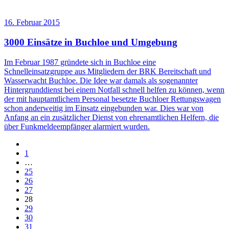
16. Februar 2015
3000 Einsätze in Buchloe und Umgebung
Im Februar 1987 gründete sich in Buchloe eine
Schnelleinsatzgruppe aus Mitgliedern der BRK Bereitschaft und
Wasserwacht Buchloe. Die Idee war damals als sogenannter
Hintergrunddienst bei einem Notfall schnell helfen zu können, wenn
der mit hauptamtlichem Personal besetzte Buchloer Rettungswagen
schon anderweitig im Einsatz eingebunden war. Dies war von
Anfang an ein zusätzlicher Dienst von ehrenamtlichen Helfern, die
über Funkmeldeempfänger alarmiert wurden.
1
…
25
26
27
28
29
30
31