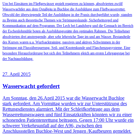
Um bei Einsätzen im Fließgewässer gezielt reagieren zu können, absolvierten zwölf
Wasserwachtler aus dem Ostallgäu in Buchloe die Ausbildung zum Fließwasserretter.
Obwohl der überwiegende Teil der Ausbildung in der Praxis durchgeführt wurde, standen
zu Beginn auch theoretische Themen wie Strömungskunde, Sicherheitsregel und
Kommunikation auf dem Programm. Der Lech bei Landsberg und die Gennach im Bereich
der Eschenlohmühle boten als Ausbildungsstätte den optimalen Rahmen. Die Teilnehmer
absolvierten drei anstrengende, aber sehr lehrreiche Tage im und am Wasser. Bestandteile
des Kurses waren u.a. Wurfsacktraining, passives und aktives Schwimmen in der
Strömung mit Flussüberquerung, Seil- und Knotenkunde und Flaschenzugsysteme. Eine
besondere Herausforderung bot sich den Teilnehmern gleich am ersten Lehrgangstag bei
der Nachtausbildung.
27. April 2015
Wasserwacht gefordert
Am Sonntag, den 26.April 2015 war die Wasserwacht Buchloe
stark gefordert. Am Vormittag wurden wir zur Unterstützung des
Rettungsdienstes alarmiert. Mit der Schleifkorbtrage aus dem
Wasserrettungswagen und fünf Einsatzkräften könnten wir zu einer
schonenden Patientenrettung beitragen. Gegen 17:00 Uhr wurde ein
schwerer Verkehrsunfall auf der A96, zwischen den
Anschlussstellen Buchloe-West und Jengen /Kaufbeuren gemeldet.