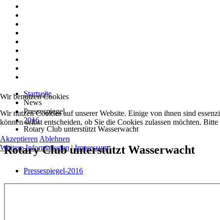
Startseite
Wir benutzen Cookies
News
Pressespiegel
Wir nutzen Cookies auf unserer Website. Einige von ihnen sind essenzi
2016
können selbst entscheiden, ob Sie die Cookies zulassen möchten. Bitte
Rotary Club unterstützt Wasserwacht
Akzeptieren
Ablehnen
Rotary Club unterstützt Wasserwacht
Weitere Informationen
|
Impressum
Pressespiegel-2016