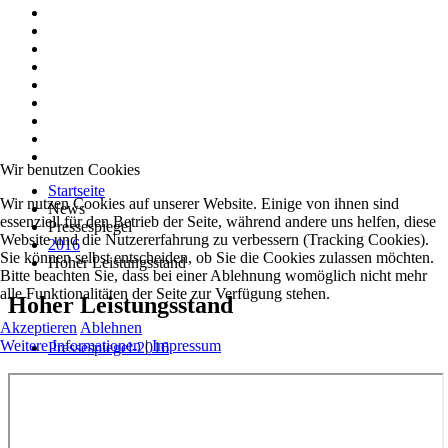
Wir benutzen Cookies
Startseite
Wir nutzen Cookies auf unserer Website. Einige von ihnen sind
News
essenziell für den Betrieb der Seite, während andere uns helfen, diese
Pressespiegel
Website und die Nutzererfahrung zu verbessern (Tracking Cookies).
2016
Sie können selbst entscheiden, ob Sie die Cookies zulassen möchten.
Hoher Leistungsstand
Bitte beachten Sie, dass bei einer Ablehnung womöglich nicht mehr
alle Funktionalitäten der Seite zur Verfügung stehen.
Hoher Leistungsstand
Akzeptieren
Ablehnen
Weitere Informationen
|
Impressum
Pressespiegel-2016