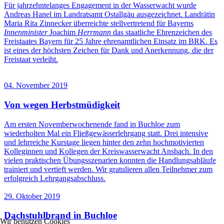
Für jahrzehntelanges Engagement in der Wasserwacht wurde
Andreas Hanel im Landratsamt Ostallgäu ausgezeichnet. Landrätin
Maria Rita Zinnecker überreichte stellvertretend für Bayerns
Innenminister
Joachim
Herrmann
das staatliche Ehrenzeichen des
Freistaates Bayern für 25 Jahre ehrenamtlichen Einsatz im BRK. Es
ist eines der höchsten Zeichen für Dank und Anerkennung, die der
Freistaat verleiht.
04. November 2019
Von wegen Herbstmüdigkeit
Am ersten Novemberwochenende fand in Buchloe zum
wiederholten Mal ein Fließgewässerlehrgang statt. Drei intensive
und lehrreiche Kurstage liegen hinter den zehn hochmotivierten
Kolleginnen und Kollegen der Kreiswasserwacht Ansbach. In den
vielen praktischen Übungsszenarien konnten die Handlungsabläufe
trainiert und vertieft werden. Wir gratulieren allen Teilnehmer zum
erfolgreich Lehrgangsabschluss.
29. Oktober 2019
Dachstuhlbrand in Buchloe
Wir benutzen Cookies