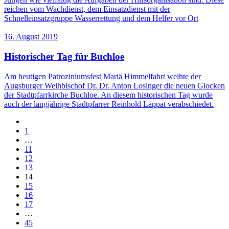
reichen vom Wachdienst, dem Einsatzdienst mit der
Schnelleinsatzgruppe Wasserrettung und dem Helfer vor Ort
16. August 2019
Historischer Tag für Buchloe
Am heutigen Patroziniumsfest Mariä Himmelfahrt weihte der
Augsburger Weihbischof Dr. Dr. Anton Losinger die neuen Glocken
der Stadtpfarrkirche Buchloe. An diesem historischen Tag wurde
auch der langjährige Stadtpfarrer Reinhold Lappat verabschiedet.
1
…
11
12
13
14
15
16
17
…
45