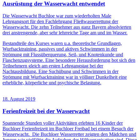
Ausrüstung der Wasserwacht entwendet
Die Wasserwacht Buchloe war zum wiederholten Male
Lehrgangsort für den Fachlehrgang Fließwasserrettung der
Wasserwacht. Die zehn Teilnehmer aus ganz Bayern absolvierten
drei anstrengende, aber sehr lehrreiche Tage am und im Wasser.
Bestandteile des Kurses waren u.a. theoretische Grundlagen,
Wurfsacktraining, passives und aktives Schwimmen in der
Strömung mit Flussüberquerung, Seil- und Knotenkunde und
Flaschenzugsysteme. Eine besondere Herausforderung bot sich den
Teilnehmern gleich am ersten Lehrgangstag bei der
Nachtausbildung. Eine Suchübung und Schwimmen in der
Strömung mit Wurfsacktraining war in völliger Dunkelheit eine
erhebliche, körperliche und psychische Belastung.
18. August 2019
Ferienfreizeit bei der Wasserwacht
Spannende Stunden voller Aktivitäten erlebten 16 Kinder der
Buchloer Ferienfreizeit im Buchloer Freibad bei einem Besuch der
Wasserwacht. Die Buchloer Wasserretter zeigten den Mädchen und
Jungen wie vielfältig die Aufgaben der Hilfsorganisation sind. Diese