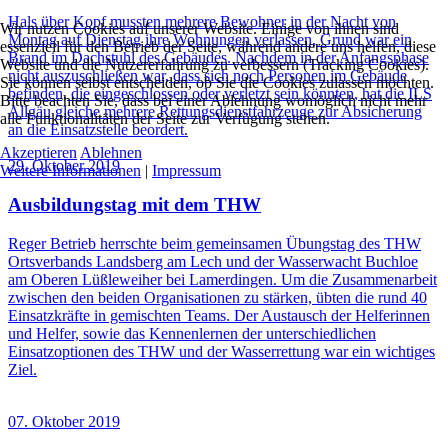
Hals über Kopf mussten mehrere Bewohner in der Nacht von
Wir nutzen Cookies auf unserer Website. Einige von ihnen sind
Montag auf Dienstag ihre Wohnungen verlassen, Grund war ein
essenziell für den Betrieb der Seite, während andere uns helfen, diese
Brand im Dachstuhl des Gebäudes. Nachdem in der Anfangsphase
Website und die Nutzererfahrung zu verbessern (Tracking Cookies).
nicht auszuschließen war, dass sich noch Personen im Gebäude
Sie können selbst entscheiden, ob Sie die Cookies zulassen möchten.
befinden, die eingeschlossen oder verletzt sein könnten, hat die ILS
Bitte beachten Sie, dass bei einer Ablehnung womöglich nicht mehr
Allgäu gleiche mehrere Rettungsdienstfahrzeuge zur Absicherung
alle Funktionalitäten der Seite zur Verfügung stehen.
an die Einsatzstelle beordert.
Akzeptieren
Ablehnen
29. Oktober 2019
Weitere Informationen
|
Impressum
Ausbildungstag mit dem THW
Reger Betrieb herrschte beim gemeinsamen Übungstag des THW
Ortsverbands Landsberg am Lech und der Wasserwacht Buchloe
am Oberen Lüßleweiher bei Lamerdingen. Um die Zusammenarbeit
zwischen den beiden Organisationen zu stärken, übten die rund 40
Einsatzkräfte in gemischten Teams. Der Austausch der Helferinnen
und Helfer, sowie das Kennenlernen der unterschiedlichen
Einsatzoptionen des THW und der Wasserrettung war ein wichtiges
Ziel.
07. Oktober 2019