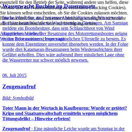
essenziell für den Betrieb der Seite, während andere uns helfen, diese
Wasserwacht Buchloe im Dauereinsatz
Website und die Nutzererfahrung zu verbessern (Tracking Cookies).
Sie können selbst entscheiden, ob Sie die Cookies zulassen möchten.
Starke Windböen am Forggensee beschäftigten die Wasserwacht
Bitte beachten Sie, dass bei einer Ablehnung womöglich nicht mehr
Buchloe beim Wachdienst Wochenende in Dietringen. Am Samstag
alle Funktionalitäten der Seite zur Verfügung stehen.
meldete ein Bootsbesitzer, dass sein Schlauchboot von Wind
Akzeptieren
Ablehnen
abgetrieben wurde. Der Besatzung des Motorrettungsbootes gelang
Weitere Informationen
|
Impressum
es das Boot an einer schwer zugänglichen Uferstelle zu bergen. Es
konnte dem Eigentümer unversehrt übergeben werden. In der Folge
wurde drei Katamaran-Besatzungen beim Wiederaufrichten ihrer
Gefährt geholfen. Dies wäre aufgrund ihrer misslichen Lage ohne
die Wasserretter nur schwer möglich gewesen.
06. Juli 2015
Zeugenaufruf
Bild: Symbolbild
Toter Mann in der Wertach in Kaufbeuren: Wurde er getötet?
Kripo und Staatsanwaltschaft ermitteln wegen möglichem
Tötungsdelikt – Hinweise erbeten!
Zeugenaufruf
· Eine männliche Leiche wurde am Sonntag in der