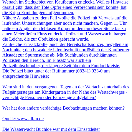
Wertach im Stadtgebiet von Kaufbeuren entdeckt. Weil es Hinweise
darauf gibt, dass der Tote Opfer eines Verbrechens sein könnte, hat
die Kripo Ermittlungen aufgenommen.
Nähere Angaben zu dem Fall wollte die Polizei mit Verweis auf die
laufenden Untersuchungen aber noch nicht machen. Gegen 11 Uhr
hatte ein Angler den leblosen Körper in dem an dieser Stelle bis zu
einen Meter tiefen Fluss entdeckt. Polizei und Wasserwacht bargen
die Leiche, die zur Obduktion gebracht wurde.
Zahlreiche Einsatzkräfte, auch der Bereitschaftspolizei, riegelten am
Nachmittag den bewaldete Uferabschnitt nordöstlich der Kaufbeurer
Altstadt zur Spurensuche ab. Mit Suchhunden durchkämmten
Polizisten den Bereich. Im Einsatz war auch ein
Polizeihubschrauber, der längere Zeit über dem Fundort kreiste.
Die Polizei bittet unter der Rufnummer (08341) 933-0 um
entsprechende Hinweise:
Wem sind in den vergangenen Tagen an der Wertach - unterhalb des
Fußgängersteges am Kindergarten in der Nähe des Wertachweges -
verdächtige Personen oder Fahrzeuge aufgefallen?
Wer hat dort andere verdächtige Beobachtungen machen können?
Quelle: www.all-in.de
Die Wasserwacht Buchloe war mit dem Einsatzleiter