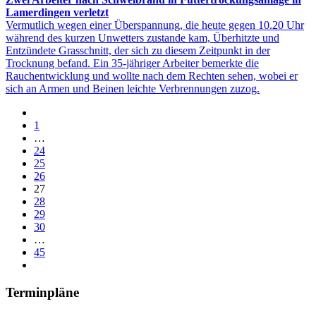
Lamerdingen verletzt
Vermutlich wegen einer Überspannung, die heute gegen 10.20 Uhr
während des kurzen Unwetters zustande kam, Überhitzte und
Entzündete Grasschnitt, der sich zu diesem Zeitpunkt in der
Trocknung befand. Ein 35-jähriger Arbeiter bemerkte die
Rauchentwicklung und wollte nach dem Rechten sehen, wobei er
sich an Armen und Beinen leichte Verbrennungen zuzog.
1
…
24
25
26
27
28
29
30
…
45
Terminpläne