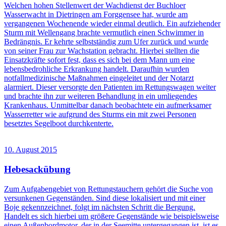
Welchen hohen Stellenwert der Wachdienst der Buchloer
Wasserwacht in Dietringen am Forggensee hat, wurde am
vergangenen Wochenende wieder einmal deutlich. Ein aufziehender
Sturm mit Wellengang brachte vermutlich einen Schwimmer in
Bedrängnis. Er kehrte selbstständig zum Ufer zurück und wurde
von seiner Frau zur Wachstation gebracht. Hierbei stellten die
Einsatzkräfte sofort fest, dass es sich bei dem Mann um eine
lebensbedrohliche Erkrankung handelt. Daraufhin wurden
notfallmedizinische Maßnahmen eingeleitet und der Notarzt
alarmiert. Dieser versorgte den Patienten im Rettungswagen weiter
und brachte ihn zur weiteren Behandlung in ein umliegendes
Krankenhaus. Unmittelbar danach beobachtete ein aufmerksamer
Wasserretter wie aufgrund des Sturms ein mit zwei Personen
besetztes Segelboot durchkenterte.
10. August 2015
Hebesackübung
Zum Aufgabengebiet von Rettungstauchern gehört die Suche von
versunkenen Gegenständen. Sind diese lokalisiert und mit einer
Boje gekennzeichnet, folgt im nächsten Schritt die Bergung.
Handelt es sich hierbei um größere Gegenstände wie beispielsweise
einen Außenbordmotor, der in der Seemitte untergegangen ist, ist es