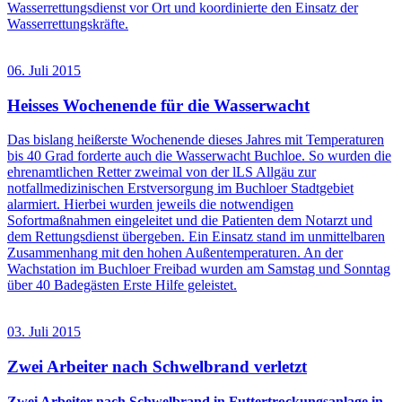
Wasserrettungsdienst vor Ort und koordinierte den Einsatz der
Wasserrettungskräfte.
06. Juli 2015
Heisses Wochenende für die Wasserwacht
Das bislang heißerste Wochenende dieses Jahres mit Temperaturen
bis 40 Grad forderte auch die Wasserwacht Buchloe. So wurden die
ehrenamtlichen Retter zweimal von der lLS Allgäu zur
notfallmedizinischen Erstversorgung im Buchloer Stadtgebiet
alarmiert. Hierbei wurden jeweils die notwendigen
Sofortmaßnahmen eingeleitet und die Patienten dem Notarzt und
dem Rettungsdienst übergeben. Ein Einsatz stand im unmittelbaren
Zusammenhang mit den hohen Außentemperaturen. An der
Wachstation im Buchloer Freibad wurden am Samstag und Sonntag
über 40 Badegästen Erste Hilfe geleistet.
03. Juli 2015
Zwei Arbeiter nach Schwelbrand verletzt
Zwei Arbeiter nach Schwelbrand in Futtertrockungsanlage in