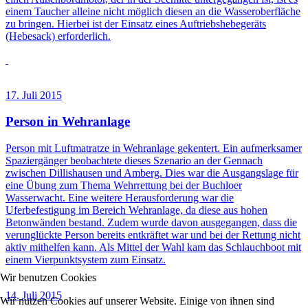
einem Taucher alleine nicht möglich diesen an die Wasseroberfläche
zu bringen. Hierbei ist der Einsatz eines Auftriebshebegeräts
(Hebesack) erforderlich.
17. Juli 2015
Person in Wehranlage
Person mit Luftmatratze in Wehranlage gekentert. Ein aufmerksamer
Spaziergänger beobachtete dieses Szenario an der Gennach
zwischen Dillishausen und Amberg. Dies war die Ausgangslage für
eine Übung zum Thema Wehrrettung bei der Buchloer
Wasserwacht. Eine weitere Herausforderung war die
Uferbefestigung im Bereich Wehranlage, da diese aus hohen
Betonwänden bestand. Zudem wurde davon ausgegangen, dass die
verunglückte Person bereits entkräftet war und bei der Rettung nicht
aktiv mithelfen kann. Als Mittel der Wahl kam das Schlauchboot mit
einem Vierpunktsystem zum Einsatz.
Wir benutzen Cookies
14. Juli 2015
Wir nutzen Cookies auf unserer Website. Einige von ihnen sind