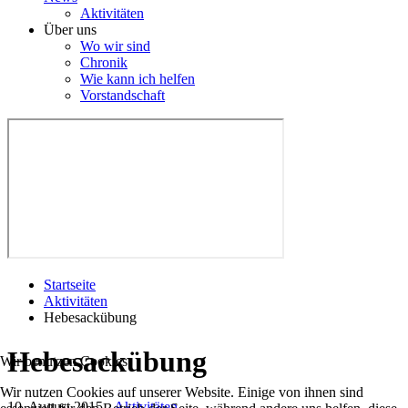
Aktivitäten
Über uns
Wo wir sind
Chronik
Wie kann ich helfen
Vorstandschaft
Startseite
Aktivitäten
Hebesackübung
Hebesackübung
Wir benutzen Cookies
Wir nutzen Cookies auf unserer Website. Einige von ihnen sind
10. August 2015
-
Aktivitäten