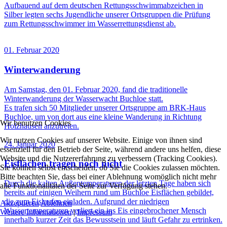
Aufbauend auf dem deutschen Rettungsschwimmabzeichen in
Silber legten sechs Jugendliche unserer Ortsgruppen die Prüfung
zum Rettungsschwimmer im Wasserrettungsdienst ab.
01. Februar 2020
Winterwanderung
Am Samstag, den 01. Februar 2020, fand die traditionelle
Winterwanderung der Wasserwacht Buchloe statt.
Es trafen sich 50 Mitglieder unserer Ortsgruppe am BRK-Haus
Buchloe, um von dort aus eine kleine Wanderung in Richtung
Wir benutzen Cookies
Holzhausen anzutreten.
Wir nutzen Cookies auf unserer Website. Einige von ihnen sind
24. Januar 2020
essenziell für den Betrieb der Seite, während andere uns helfen, diese
Website und die Nutzererfahrung zu verbessern (Tracking Cookies).
Eisflächen tragen noch nicht
Sie können selbst entscheiden, ob Sie die Cookies zulassen möchten.
Bitte beachten Sie, dass bei einer Ablehnung womöglich nicht mehr
Durch die kalten Außentemperaturen der letzten Tage haben sich
alle Funktionalitäten der Seite zur Verfügung stehen.
bereits auf einigen Weihern rund um Buchloe Eisflächen gebildet,
die zum Eislaufen einladen. Aufgrund der niedrigen
Akzeptieren
Ablehnen
Wassertemperaturen verliert ein ins Eis eingebrochener Mensch
Weitere Informationen
|
Impressum
innerhalb kurzer Zeit das Bewusstsein und läuft Gefahr zu ertrinken.