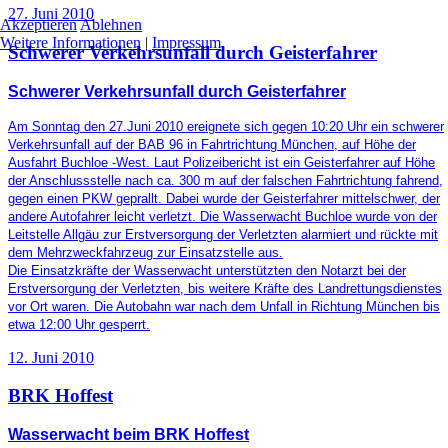
27. Juni 2010
Akzeptieren
Ablehnen
Weitere Informationen
|
Impressum
Schwerer Verkehrsunfall durch Geisterfahrer
Schwerer Verkehrsunfall durch Geisterfahrer
Am Sonntag den 27.Juni 2010 ereignete sich gegen 10:20 Uhr ein schwerer
Verkehrsunfall auf der BAB 96 in Fahrtrichtung München, auf Höhe der
Ausfahrt Buchloe -West. Laut Polizeibericht ist
ein Geisterfahrer auf Höhe
der Anschlussstelle nach ca. 300 m auf der falschen Fahrtrichtung fahrend,
gegen einen PKW geprallt.
Dabei wurde der Geisterfahrer mittelschwer, der
andere Autofahrer leicht verletzt. Die Wasserwacht Buchloe wurde von
der
Leitstelle Allgäu
zur Erstversorgung der Verletzten alarmiert und rückte mit
dem Mehrzweckfahrzeug zur Einsatzstelle aus.
Die Einsatzkräfte der Wasserwacht unterstützten den Notarzt bei der
Erstversorgung der Verletzten, bis weitere Kräfte des Landrettungsdienstes
vor Ort waren.
Die Autobahn war nach dem Unfall in Richtung München bis
etwa 12:00 Uhr gesperrt.
12. Juni 2010
BRK Hoffest
Wasserwacht beim BRK Hoffest