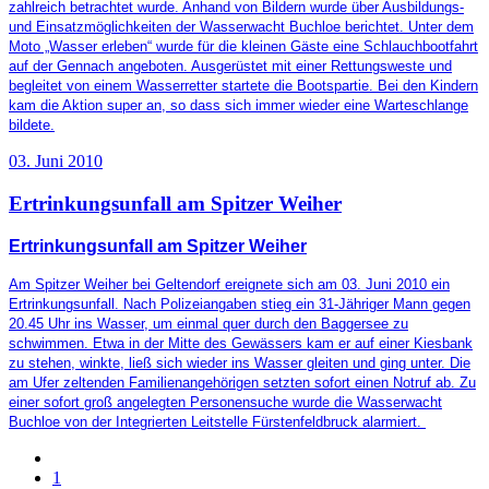
zahlreich betrachtet wurde. Anhand von Bildern wurde über Ausbildungs-
und Einsatzmöglichkeiten der Wasserwacht Buchloe berichtet. Unter dem
Moto „Wasser erleben“ wurde für die kleinen Gäste eine Schlauchbootfahrt
auf der Gennach angeboten. Ausgerüstet mit einer Rettungsweste und
begleitet von einem Wasserretter startete die Bootspartie. Bei den Kindern
kam die Aktion super an, so dass sich immer wieder eine Warteschlange
bildete.
03. Juni 2010
Ertrinkungsunfall am Spitzer Weiher
Ertrinkungsunfall am Spitzer Weiher
Am Spitzer Weiher bei Geltendorf ereignete sich am 03. Juni 2010 ein
Ertrinkungsunfall. Nach Polizeiangaben stieg ein 31-Jähriger Mann gegen
20.45 Uhr ins Wasser, um einmal quer durch den Baggersee zu
schwimmen. Etwa in der Mitte des Gewässers kam er auf einer Kiesbank
zu stehen, winkte, ließ sich wieder ins Wasser gleiten und ging unter. Die
am Ufer zeltenden Familienangehörigen setzten sofort einen Notruf ab. Zu
einer sofort groß angelegten Personensuche wurde die Wasserwacht
Buchloe von der Integrierten Leitstelle Fürstenfeldbruck alarmiert.
1