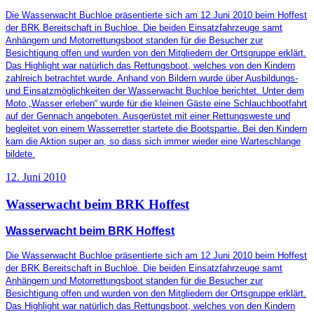
Die Wasserwacht Buchloe präsentierte sich am 12.Juni 2010 beim Hoffest
der BRK Bereitschaft in Buchloe. Die beiden Einsatzfahrzeuge samt
Anhängern und Motorrettungsboot standen für die Besucher zur
Besichtigung offen und wurden von den Mitgliedern der Ortsgruppe erklärt.
Das Highlight war natürlich das Rettungsboot, welches von den Kindern
zahlreich betrachtet wurde. Anhand von Bildern wurde über Ausbildungs-
und Einsatzmöglichkeiten der Wasserwacht Buchloe berichtet. Unter dem
Moto „Wasser erleben“ wurde für die kleinen Gäste eine Schlauchbootfahrt
auf der Gennach angeboten. Ausgerüstet mit einer Rettungsweste und
begleitet von einem Wasserretter startete die Bootspartie. Bei den Kindern
kam die Aktion super an, so dass sich immer wieder eine Warteschlange
bildete.
12. Juni 2010
Wasserwacht beim BRK Hoffest
Wasserwacht beim BRK Hoffest
Die Wasserwacht Buchloe präsentierte sich am 12.Juni 2010 beim Hoffest
der BRK Bereitschaft in Buchloe. Die beiden Einsatzfahrzeuge samt
Anhängern und Motorrettungsboot standen für die Besucher zur
Besichtigung offen und wurden von den Mitgliedern der Ortsgruppe erklärt.
Das Highlight war natürlich das Rettungsboot, welches von den Kindern