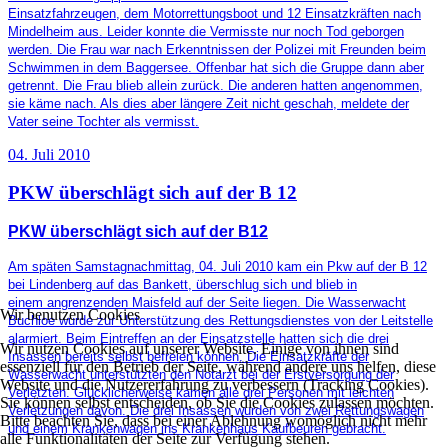
Einsatzfahrzeugen, dem Motorrettungsboot und 12 Einsatzkräften nach
Mindelheim aus. Leider konnte die Vermisste nur noch Tod geborgen
werden. Die Frau war nach Erkenntnissen der Polizei mit Freunden beim
Schwimmen in dem Baggersee. Offenbar hat sich die Gruppe dann aber
getrennt. Die Frau blieb allein zurück. Die anderen hatten angenommen,
sie käme nach. Als dies aber längere Zeit nicht geschah, meldete der
Vater seine Tochter als vermisst.
04. Juli 2010
PKW überschlägt sich auf der B 12
PKW überschlägt sich auf der B12
Am späten Samstagnachmittag, 04. Juli 2010 kam ein Pkw auf der B 12
bei Lindenberg auf das Bankett, überschlug sich und blieb in
einem angrenzenden Maisfeld auf der Seite liegen. Die Wasserwacht
Wir benutzen Cookies
Buchloe wurde zur Unterstützung des Rettungsdienstes von der Leitstelle
alarmiert. Beim Eintreffen an der Einsatzstelle hatten sich die drei
Wir nutzen Cookies auf unserer Website. Einige von ihnen sind
Insassen bereits selbst befreien können. Die Einsatzkräfte der
essenziell für den Betrieb der Seite, während andere uns helfen, diese
Wasserwacht unterstützten den Notarzt bei der Erstversorgung der
Website und die Nutzererfahrung zu verbessern (Tracking Cookies).
Verletzten. Glücklicherweise kamen alle drei Personen mit leichten
Sie können selbst entscheiden, ob Sie die Cookies zulassen möchten.
Verletzungen davon. Die drei Insassen wurden von zwei Rettungswagen
Bitte beachten Sie, dass bei einer Ablehnung womöglich nicht mehr
und einem Krankenwagen ins Krankenhaus Kaufbeuren gebracht.
alle Funktionalitäten der Seite zur Verfügung stehen.