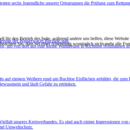
egten sechs Jugendliche unserer Ortsgruppen die Prüfung zum Rettun
ell für den Betrieb der Seite, während andere uns helfen, diese Websit
derung der Wasserwacht Buchloe statt.
 beachten Sie, dass bei einer Ablehnung womöglich nicht mehr alle Funk
oe, um von dort aus eine kleine Wanderung in Richtung Holzhausen an
its auf einigen Weihern rund um Buchloe Eisflächen gebildet, die zum
Bewusstsein und läuft Gefahr zu ertrinken.
ielfalt unseres Kreisverbandes. Es sind auch einige Impressionen vo
 und Umweltschutz.