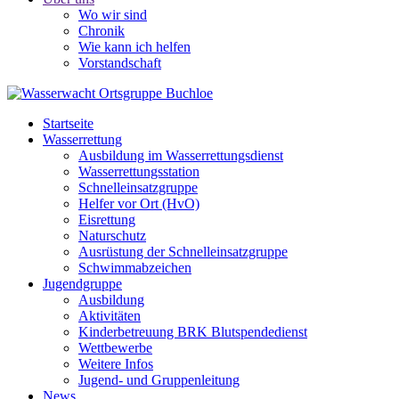
Wo wir sind
Chronik
Wie kann ich helfen
Vorstandschaft
Startseite
Wasserrettung
Ausbildung im Wasserrettungsdienst
Wasserrettungsstation
Schnelleinsatzgruppe
Helfer vor Ort (HvO)
Eisrettung
Naturschutz
Ausrüstung der Schnelleinsatzgruppe
Schwimmabzeichen
Jugendgruppe
Ausbildung
Aktivitäten
Kinderbetreuung BRK Blutspendedienst
Wettbewerbe
Weitere Infos
Jugend- und Gruppenleitung
News