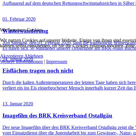
Aufbauend auf dem deutschen Rettungsschwimmabzeichen in Silber l
01. Februar 2020
Wir benutzen Cookies
Winterwanderung
Wir nutzen Cookies auf unserer Website. Einige von ihnen sind essenzi
Am Samstag, den 01. Februar 2020, fand die traditionelle Winterwan
können selbst entscheiden, ob Sie die Cookies zulassen möchten. Bitte
Es trafen sich 50 Mitglieder unserer Ortsgruppe am BRK-Haus Buchl
Akzeptieren
Ablehnen
24. Januar 2020
Weitere Informationen
|
Impressum
Eisflächen tragen noch nicht
Durch die kalten Außentemperaturen der letzten Tage haben sich bere
verliert ein ins Eis eingebrochener Mensch innerhalb kurzer Zeit das 
13. Januar 2020
Imagefilm des BRK Kreisverband Ostallgäu
Der neue Imagefilm über den BRK Kreisverband Ostallgäu zeigt die V
vom Einsatzdienst über die Jugendarbeit bis zum Gewässer-, Natur-