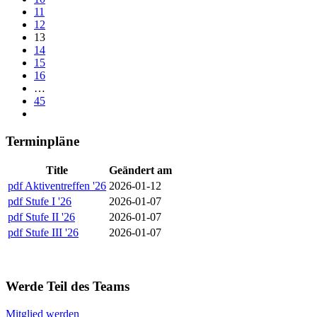
11
12
13
14
15
16
…
45
Terminpläne
Title
Geändert am
pdf
Aktiventreffen '26
2026-01-12
pdf
Stufe I '26
2026-01-07
pdf
Stufe II '26
2026-01-07
pdf
Stufe III '26
2026-01-07
Werde Teil des Teams
Mitglied werden