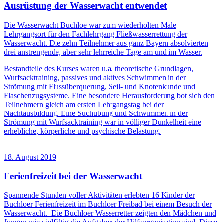
Ausrüstung der Wasserwacht entwendet
Die Wasserwacht Buchloe war zum wiederholten Male
Lehrgangsort für den Fachlehrgang Fließwasserrettung der
Wasserwacht. Die zehn Teilnehmer aus ganz Bayern absolvierten
drei anstrengende, aber sehr lehrreiche Tage am und im Wasser.
Bestandteile des Kurses waren u.a. theoretische Grundlagen,
Wurfsacktraining, passives und aktives Schwimmen in der
Strömung mit Flussüberquerung, Seil- und Knotenkunde und
Flaschenzugsysteme. Eine besondere Herausforderung bot sich den
Teilnehmern gleich am ersten Lehrgangstag bei der
Nachtausbildung. Eine Suchübung und Schwimmen in der
Strömung mit Wurfsacktraining war in völliger Dunkelheit eine
erhebliche, körperliche und psychische Belastung.
18. August 2019
Ferienfreizeit bei der Wasserwacht
Spannende Stunden voller Aktivitäten erlebten 16 Kinder der
Buchloer Ferienfreizeit im Buchloer Freibad bei einem Besuch der
Wasserwacht. Die Buchloer Wasserretter zeigten den Mädchen und
Jungen wie vielfältig die Aufgaben der Hilfsorganisation sind. Diese