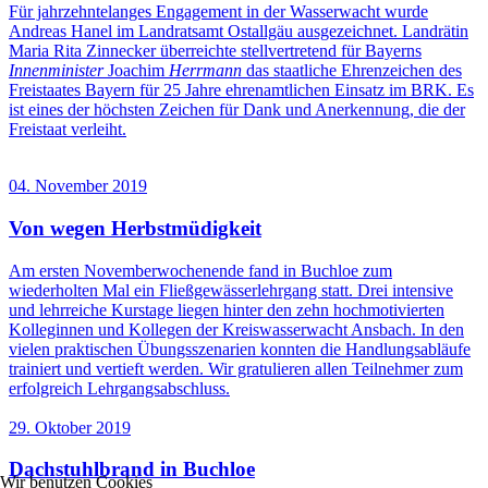
Für jahrzehntelanges Engagement in der Wasserwacht wurde
Andreas Hanel im Landratsamt Ostallgäu ausgezeichnet. Landrätin
Maria Rita Zinnecker überreichte stellvertretend für Bayerns
Innenminister
Joachim
Herrmann
das staatliche Ehrenzeichen des
Freistaates Bayern für 25 Jahre ehrenamtlichen Einsatz im BRK. Es
ist eines der höchsten Zeichen für Dank und Anerkennung, die der
Freistaat verleiht.
04. November 2019
Von wegen Herbstmüdigkeit
Am ersten Novemberwochenende fand in Buchloe zum
wiederholten Mal ein Fließgewässerlehrgang statt. Drei intensive
und lehrreiche Kurstage liegen hinter den zehn hochmotivierten
Kolleginnen und Kollegen der Kreiswasserwacht Ansbach. In den
vielen praktischen Übungsszenarien konnten die Handlungsabläufe
trainiert und vertieft werden. Wir gratulieren allen Teilnehmer zum
erfolgreich Lehrgangsabschluss.
29. Oktober 2019
Dachstuhlbrand in Buchloe
Wir benutzen Cookies