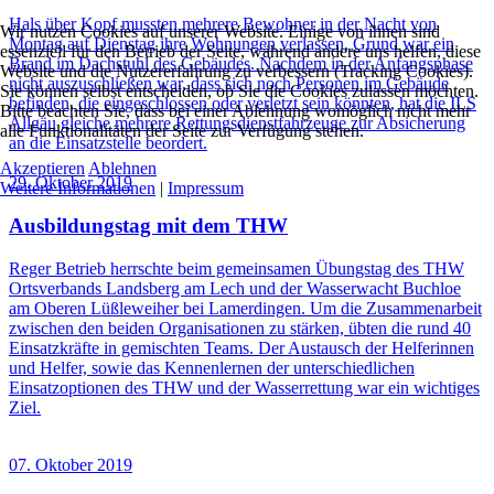
Hals über Kopf mussten mehrere Bewohner in der Nacht von
Wir nutzen Cookies auf unserer Website. Einige von ihnen sind
Montag auf Dienstag ihre Wohnungen verlassen, Grund war ein
essenziell für den Betrieb der Seite, während andere uns helfen, diese
Brand im Dachstuhl des Gebäudes. Nachdem in der Anfangsphase
Website und die Nutzererfahrung zu verbessern (Tracking Cookies).
nicht auszuschließen war, dass sich noch Personen im Gebäude
Sie können selbst entscheiden, ob Sie die Cookies zulassen möchten.
befinden, die eingeschlossen oder verletzt sein könnten, hat die ILS
Bitte beachten Sie, dass bei einer Ablehnung womöglich nicht mehr
Allgäu gleiche mehrere Rettungsdienstfahrzeuge zur Absicherung
alle Funktionalitäten der Seite zur Verfügung stehen.
an die Einsatzstelle beordert.
Akzeptieren
Ablehnen
29. Oktober 2019
Weitere Informationen
|
Impressum
Ausbildungstag mit dem THW
Reger Betrieb herrschte beim gemeinsamen Übungstag des THW
Ortsverbands Landsberg am Lech und der Wasserwacht Buchloe
am Oberen Lüßleweiher bei Lamerdingen. Um die Zusammenarbeit
zwischen den beiden Organisationen zu stärken, übten die rund 40
Einsatzkräfte in gemischten Teams. Der Austausch der Helferinnen
und Helfer, sowie das Kennenlernen der unterschiedlichen
Einsatzoptionen des THW und der Wasserrettung war ein wichtiges
Ziel.
07. Oktober 2019