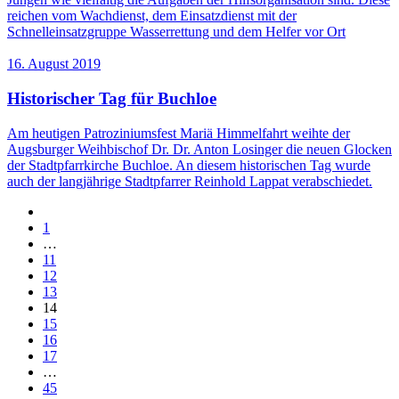
reichen vom Wachdienst, dem Einsatzdienst mit der
Schnelleinsatzgruppe Wasserrettung und dem Helfer vor Ort
16. August 2019
Historischer Tag für Buchloe
Am heutigen Patroziniumsfest Mariä Himmelfahrt weihte der
Augsburger Weihbischof Dr. Dr. Anton Losinger die neuen Glocken
der Stadtpfarrkirche Buchloe. An diesem historischen Tag wurde
auch der langjährige Stadtpfarrer Reinhold Lappat verabschiedet.
1
…
11
12
13
14
15
16
17
…
45