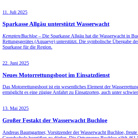
11. Juli 2025
Sparkasse Allgäu unterstützt Wasserwacht
Kempten/Buchloe
– Die Sparkasse Allgäu hat die Wasserwacht in Bu
Rettungsgerätes (Aquaeye) unterstützt. Die symbolische Übergabe de
Sparkasse für die Region.
22. Juni 2025
Neues Motorrettungsboot im Einsatzdienst
Das Motorrettungsboot ist ein wesentliches Element der Wasserrettung
ermöglicht es eine zügige Anfahrt zu Einsatzorten, auch unter schwi
13. Mai 2025
Großer Festakt der Wasserwacht Buchloe
Andreas Baumgartner, Vorsitzender der Wasserwacht Buchloe, freute s
Grundschule begrüßen zu dürfen. Die Ortsgruppe Buchloe zählt 461 M