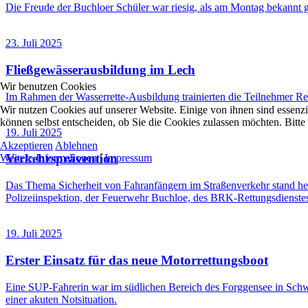
Die Freude der Buchloer Schüler war riesig, als am Montag beka
23. Juli 2025
Fließgewässerausbildung im Lech
Wir benutzen Cookies
Im Rahmen der Wasserrette-Ausbildung trainierten die Teilnehmer Re
Wir nutzen Cookies auf unserer Website. Einige von ihnen sind essenzi
können selbst entscheiden, ob Sie die Cookies zulassen möchten. Bitte
19. Juli 2025
Akzeptieren
Ablehnen
Verkehrsprävention
Weitere Informationen
|
Impressum
Das Thema Sicherheit von Fahranfängern im Straßenverkehr stand heu
Polizeiinspektion, der Feuerwehr Buchloe, des BRK-Rettungsdienstes, 
19. Juli 2025
Erster Einsatz für das neue Motorrettungsboot
Eine SUP-Fahrerin war im südlichen Bereich des Forggensee in Schwi
einer akuten Notsituation.