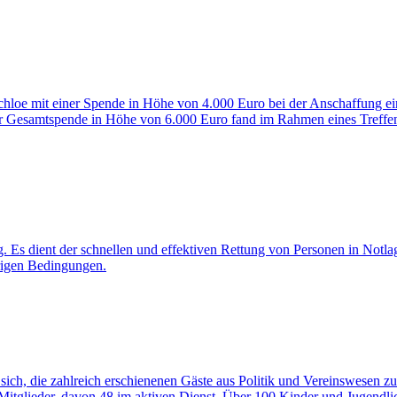
chloe mit einer Spende in Höhe von 4.000 Euro bei der Anschaffung e
r Gesamtspende in Höhe von 6.000 Euro fand im Rahmen eines Treffens v
. Es dient der schnellen und effektiven Rettung von Personen in Notla
erigen Bedingungen.
ich, die zahlreich erschienenen Gäste aus Politik und Vereinswesen z
itglieder, davon 48 im aktiven Dienst. Über 100 Kinder und Jugendlic