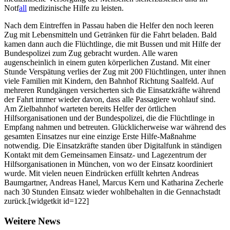
Notf
all
medizinische Hilfe zu leisten.
Nach dem Eintreffen in Passau haben die Helfer den noch leeren
Zug mit Lebensmitteln und Getränken für die Fahrt beladen. Bald
kamen dann auch die Flüchtlinge, die mit Bussen und mit Hilfe der
Bundespolizei zum Zug gebracht wurden. Alle waren
augenscheinlich in einem guten körperlichen Zustand. Mit einer
Stunde Verspätung verlies der Zug mit 200 Flüchtlingen, unter ihnen
viele Familien mit Kindern, den Bahnhof Richtung Saalfeld. Auf
mehreren Rundgängen versicherten sich die Einsatzkräfte während
der Fahrt immer wieder davon, dass alle Passagiere wohlauf sind.
Am Zielbahnhof warteten bereits Helfer der örtlichen
Hilfsorganisationen und der Bundespolizei, die die Flüchtlinge in
Empfang nahmen und betreuten. Glücklicherweise war während des
gesamten Einsatzes nur eine einzige Erste Hilfe-Maßnahme
notwendig. Die Einsatzkräfte standen über Digitalfunk in ständigen
Kontakt mit dem Gemeinsamen Einsatz- und Lagezentrum der
Hilfsorganisationen in München, von wo der Einsatz koordiniert
wurde. Mit vielen neuen Eindrücken erfüllt kehrten Andreas
Baumgartner, Andreas Hanel, Marcus Kern und Katharina Zecherle
nach 30 Stunden Einsatz wieder wohlbehalten in die Gennachstadt
zurück.[widgetkit id=122]
Weitere News