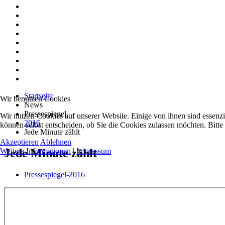
Startseite
Wir benutzen Cookies
News
Pressespiegel
Wir nutzen Cookies auf unserer Website. Einige von ihnen sind essenzi
2016
können selbst entscheiden, ob Sie die Cookies zulassen möchten. Bitte
Jede Minute zählt
Akzeptieren
Ablehnen
Jede Minute zählt
Weitere Informationen
|
Impressum
Pressespiegel-2016