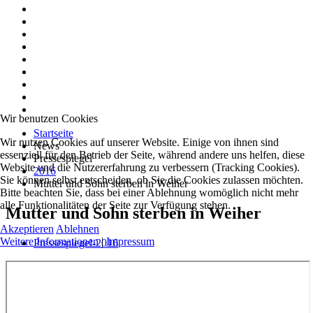
Wir benutzen Cookies
Startseite
Wir nutzen Cookies auf unserer Website. Einige von ihnen sind
News
essenziell für den Betrieb der Seite, während andere uns helfen, diese
Pressespiegel
Website und die Nutzererfahrung zu verbessern (Tracking Cookies).
2016
Sie können selbst entscheiden, ob Sie die Cookies zulassen möchten.
Mutter und Sohn sterben in Weiher
Bitte beachten Sie, dass bei einer Ablehnung womöglich nicht mehr
alle Funktionalitäten der Seite zur Verfügung stehen.
Mutter und Sohn sterben in Weiher
Akzeptieren
Ablehnen
Weitere Informationen
|
Impressum
Pressespiegel-2016