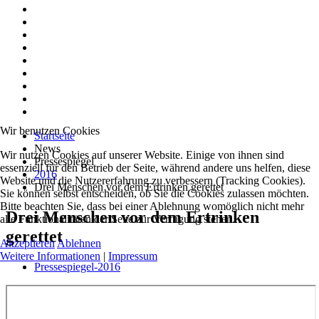
Wir benutzen Cookies
Startseite
News
Wir nutzen Cookies auf unserer Website. Einige von ihnen sind
Pressespiegel
essenziell für den Betrieb der Seite, während andere uns helfen, diese
2016
Website und die Nutzererfahrung zu verbessern (Tracking Cookies).
Drei Menschen vor dem Ertrinken gerettet
Sie können selbst entscheiden, ob Sie die Cookies zulassen möchten.
Bitte beachten Sie, dass bei einer Ablehnung womöglich nicht mehr
Drei Menschen vor dem Ertrinken
alle Funktionalitäten der Seite zur Verfügung stehen.
gerettet
Akzeptieren
Ablehnen
Weitere Informationen
|
Impressum
Pressespiegel-2016