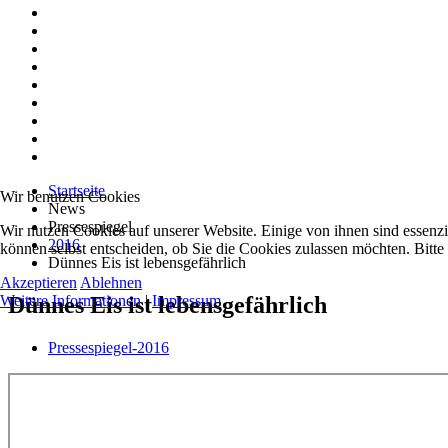
Startseite
Wir benutzen Cookies
News
Pressespiegel
Wir nutzen Cookies auf unserer Website. Einige von ihnen sind essenzi
2016
können selbst entscheiden, ob Sie die Cookies zulassen möchten. Bitte
Dünnes Eis ist lebensgefährlich
Akzeptieren
Ablehnen
Dünnes Eis ist lebensgefährlich
Weitere Informationen
|
Impressum
Pressespiegel-2016