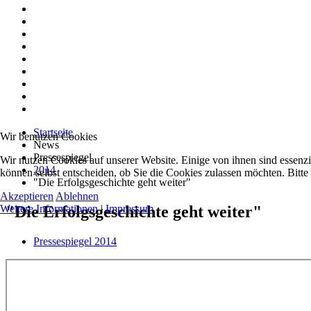
Startseite
Wir benutzen Cookies
News
Pressespiegel
Wir nutzen Cookies auf unserer Website. Einige von ihnen sind essenzi
2014
können selbst entscheiden, ob Sie die Cookies zulassen möchten. Bitte
"Die Erfolgsgeschichte geht weiter"
Akzeptieren
Ablehnen
"Die Erfolgsgeschichte geht weiter"
Weitere Informationen
|
Impressum
Pressespiegel 2014