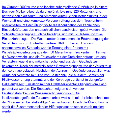
Im Oktober 2009 wurde eine landkreisübergreifende Großübung in einem
Buchloer Molkerreibetrieb durchgeführt. Die rund 120 Rettungskräfte
hatten einen Salzsäure- und Ammoniakunfall, einen Betriebsunfall in der
Werkstatt und eine komplexe Personenrettung aus dem Trockenturm
abzuarbeiten. Mit der Übung sollte die Koordination der zahlreichen
Einsatzkräfte aus den unterschiedlichen Landkreisen geübt werden. Die
Schnelleinsatzgruppe Buchloe beteiligte sich mit 12 Helfern und zwei
Einsatzfahrzeugen. Die Wasserretter übernahmen die Erstversorgung der
Verletzten bis zum Eintreffen weiterer BRK Einheiten. Ein sehr
anspruchsvolles Szenario war die Rettung einer Person mit
Wirbelsäulenverletzung aus dem 30 Meter hohen Trockenturm. Hier war
die Wasserwacht, und die Feuerwehr mit der Drehleiter gefragt, um den
Verletzten liegend und möglichst schonend aus dem Gebäude zu
bekommen. Nach der medizinischen Erstversorgung wurde der Verletzte in
der Korbtrage gelagert. Nachdem der Aufzug im Gebäude ausgefallen war,
wurde der Verletzte mit Hilfe von Seiltechnik, die aus dem Bereich der
Fließwasserrettung stammt, und der Korbtrage zunächst in der großen
Halle aufgeseilt, um dann mit der Drehleiter ebenfalls liegend vom Dach
gerettet zu werden. Die Beobachter zeigten sich von der
Leistungsfähigkeit der Wasserwacht beeindruckt. Die
landkreisübergreifende Zusammenarbeit wird sich mit der Inbetriebnahme
der "Integrierten Leitstelle Allgäu" sicher häufen. Durch die Übung konnte
somit die Zusammenarbeit aller Hilfsorganisation schon vorab trainiert
werden.