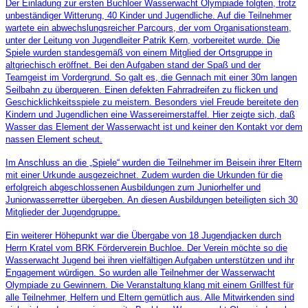
Der Einladung zur ersten Buchloer Wasserwacht Olympiade folgten, trotz
unbeständiger Witterung, 40 Kinder und Jugendliche. Auf die Teilnehmer
wartete ein abwechslungsreicher Parcours, der vom Organisationsteam,
unter der Leitung von Jugendleiter Patrik Kern, vorbereitet wurde. Die
Spiele wurden standesgemäß von einem Mitglied der Ortsgruppe in
altgriechisch eröffnet. Bei den Aufgaben stand der Spaß und der
Teamgeist im Vordergrund. So galt es, die Gennach mit einer 30m langen
Seilbahn zu überqueren. Einen defekten Fahrradreifen zu flicken und
Geschicklichkeitsspiele zu meistern. Besonders viel Freude bereitete den
Kindern und Jugendlichen eine Wassereimerstaffel. Hier zeigte sich, daß
Wasser das Element der Wasserwacht ist und keiner den Kontakt vor dem
nassen Element scheut.
Im Anschluss an die „Spiele“ wurden die Teilnehmer im Beisein ihrer Eltern
mit einer Urkunde ausgezeichnet. Zudem wurden die Urkunden für die
erfolgreich abgeschlossenen Ausbildungen zum Juniorhelfer und
Juniorwasserretter übergeben. An diesen Ausbildungen beteiligten sich 30
Mitglieder der Jugendgruppe.
Ein weiterer Höhepunkt war die Übergabe von 18 Jugendjacken durch
Herrn Kratel vom BRK Förderverein Buchloe. Der Verein möchte so die
Wasserwacht Jugend bei ihren vielfältigen Aufgaben unterstützen und ihr
Engagement würdigen. So wurden alle Teilnehmer der Wasserwacht
Olympiade zu Gewinnern. Die Veranstaltung klang mit einem Grillfest für
alle Teilnehmer, Helfern und Eltern gemütlich aus. Alle Mitwirkenden sind