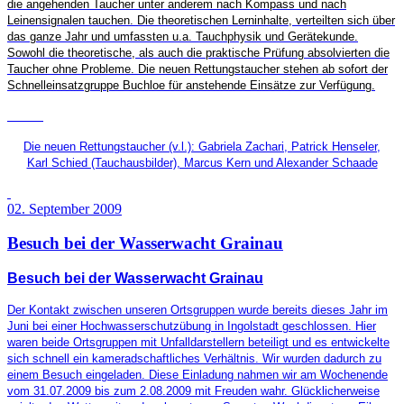
die angehenden Taucher unter anderem nach Kompass und nach
Leinensignalen tauchen. Die theoretischen Lerninhalte, verteilten sich über
das ganze Jahr und umfassten u.a. Tauchphysik und Gerätekunde.
Sowohl die theoretische, als auch die praktische Prüfung absolvierten die
Taucher ohne Probleme. Die neuen Rettungstaucher stehen ab sofort der
Schnelleinsatzgruppe Buchloe für anstehende Einsätze zur Verfügung.
Die neuen Rettungstaucher (v.l.):
Gabriela Zachari, Patrick Henseler,
Karl Schied (Tauchausbilder), Marcus Kern und Alexander Schaade
02. September 2009
Besuch bei der Wasserwacht Grainau
Besuch bei der Wasserwacht Grainau
Der Kontakt zwischen unseren Ortsgruppen wurde bereits dieses Jahr im
Juni bei einer Hochwasserschutzübung in Ingolstadt geschlossen. Hier
waren beide Ortsgruppen mit Unfalldarstellern beteiligt und es entwickelte
sich schnell ein kameradschaftliches Verhältnis. Wir wurden dadurch zu
einem Besuch eingeladen. Diese Einladung nahmen wir am Wochenende
vom 31.07.2009 bis zum 2.08.2009 mit Freuden wahr. Glücklicherweise