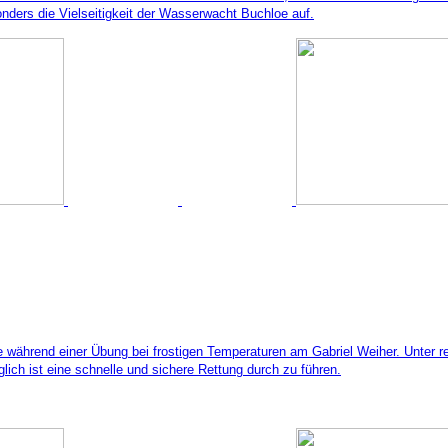
nders die Vielseitigkeit der Wasserwacht Buchloe auf.
e während einer Übung bei frostigen Temperaturen am Gabriel Weiher. Unter 
ich ist eine schnelle und sichere Rettung durch zu führen.