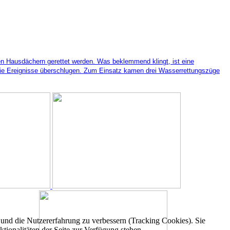
en Hausdächern gerettet werden. Was beklemmend klingt, ist eine
 die Ereignisse überschlugen. Zum Einsatz kamen drei Wasserrettungszüge
e und die Nutzererfahrung zu verbessern (Tracking Cookies). Sie
tionalitäten der Seite zur Verfügung stehen.