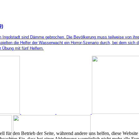
9)
 In Ingolstadt sind Dämme gebrochen. Die Bevölkerung muss teilweise von ihr
pielten die Helfer der Wasserwacht ein Horror-Szenario durch, bei dem sich
 Übung mit fünf Helfern.
ell für den Betrieb der Seite, während andere uns helfen, diese Websit
 beachten Sie, dass bei einer Ablehnung womöglich nicht mehr alle Funk