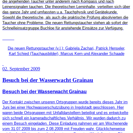
die angehenden Taucher unter anderem nach Kompass und nach
Leinensignalen tauchen. Die theoretischen Lerninhalte, verteilten sich über
das ganze Jahr und umfassten u.a. Tauchphysik und Gerätekunde.
Sowohl die theoretische, als auch die praktische Prüfung absolvierten die
Taucher ohne Probleme. Die neuen Rettungstaucher stehen ab sofort der
Schnelleinsatzgruppe Buchloe für anstehende Einsätze zur Verfügung.
Die neuen Rettungstaucher (v.l.):
Gabriela Zachari, Patrick Henseler,
Karl Schied (Tauchausbilder), Marcus Kern und Alexander Schaade
02. September 2009
Besuch bei der Wasserwacht Grainau
Besuch bei der Wasserwacht Grainau
Der Kontakt zwischen unseren Ortsgruppen wurde bereits dieses Jahr im
Juni bei einer Hochwasserschutzübung in Ingolstadt geschlossen. Hier
waren beide Ortsgruppen mit Unfalldarstellern beteiligt und es entwickelte
sich schnell ein kameradschaftliches Verhältnis. Wir wurden dadurch zu
einem Besuch eingeladen. Diese Einladung nahmen wir am Wochenende
vom 31.07.2009 bis zum 2.08.2009 mit Freuden wahr. Glücklicherweise