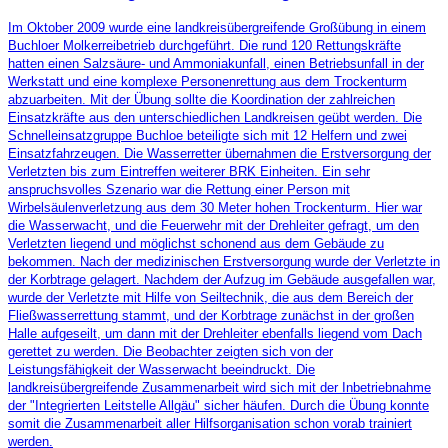
Im Oktober 2009 wurde eine landkreisübergreifende Großübung in einem
Buchloer Molkerreibetrieb durchgeführt. Die rund 120 Rettungskräfte
hatten einen Salzsäure- und Ammoniakunfall, einen Betriebsunfall in der
Werkstatt und eine komplexe Personenrettung aus dem Trockenturm
abzuarbeiten. Mit der Übung sollte die Koordination der zahlreichen
Einsatzkräfte aus den unterschiedlichen Landkreisen geübt werden. Die
Schnelleinsatzgruppe Buchloe beteiligte sich mit 12 Helfern und zwei
Einsatzfahrzeugen. Die Wasserretter übernahmen die Erstversorgung der
Verletzten bis zum Eintreffen weiterer BRK Einheiten. Ein sehr
anspruchsvolles Szenario war die Rettung einer Person mit
Wirbelsäulenverletzung aus dem 30 Meter hohen Trockenturm. Hier war
die Wasserwacht, und die Feuerwehr mit der Drehleiter gefragt, um den
Verletzten liegend und möglichst schonend aus dem Gebäude zu
bekommen. Nach der medizinischen Erstversorgung wurde der Verletzte in
der Korbtrage gelagert. Nachdem der Aufzug im Gebäude ausgefallen war,
wurde der Verletzte mit Hilfe von Seiltechnik, die aus dem Bereich der
Fließwasserrettung stammt, und der Korbtrage zunächst in der großen
Halle aufgeseilt, um dann mit der Drehleiter ebenfalls liegend vom Dach
gerettet zu werden. Die Beobachter zeigten sich von der
Leistungsfähigkeit der Wasserwacht beeindruckt. Die
landkreisübergreifende Zusammenarbeit wird sich mit der Inbetriebnahme
der "Integrierten Leitstelle Allgäu" sicher häufen. Durch die Übung konnte
somit die Zusammenarbeit aller Hilfsorganisation schon vorab trainiert
werden.