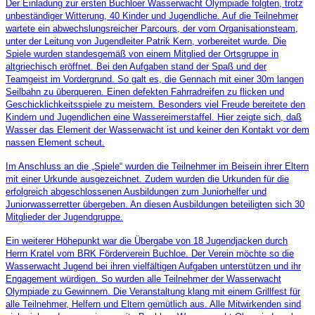
Der Einladung zur ersten Buchloer Wasserwacht Olympiade folgten, trotz
unbeständiger Witterung, 40 Kinder und Jugendliche. Auf die Teilnehmer
wartete ein abwechslungsreicher Parcours, der vom Organisationsteam,
unter der Leitung von Jugendleiter Patrik Kern, vorbereitet wurde. Die
Spiele wurden standesgemäß von einem Mitglied der Ortsgruppe in
altgriechisch eröffnet. Bei den Aufgaben stand der Spaß und der
Teamgeist im Vordergrund. So galt es, die Gennach mit einer 30m langen
Seilbahn zu überqueren. Einen defekten Fahrradreifen zu flicken und
Geschicklichkeitsspiele zu meistern. Besonders viel Freude bereitete den
Kindern und Jugendlichen eine Wassereimerstaffel. Hier zeigte sich, daß
Wasser das Element der Wasserwacht ist und keiner den Kontakt vor dem
nassen Element scheut.
Im Anschluss an die „Spiele“ wurden die Teilnehmer im Beisein ihrer Eltern
mit einer Urkunde ausgezeichnet. Zudem wurden die Urkunden für die
erfolgreich abgeschlossenen Ausbildungen zum Juniorhelfer und
Juniorwasserretter übergeben. An diesen Ausbildungen beteiligten sich 30
Mitglieder der Jugendgruppe.
Ein weiterer Höhepunkt war die Übergabe von 18 Jugendjacken durch
Herrn Kratel vom BRK Förderverein Buchloe. Der Verein möchte so die
Wasserwacht Jugend bei ihren vielfältigen Aufgaben unterstützen und ihr
Engagement würdigen. So wurden alle Teilnehmer der Wasserwacht
Olympiade zu Gewinnern. Die Veranstaltung klang mit einem Grillfest für
alle Teilnehmer, Helfern und Eltern gemütlich aus. Alle Mitwirkenden sind