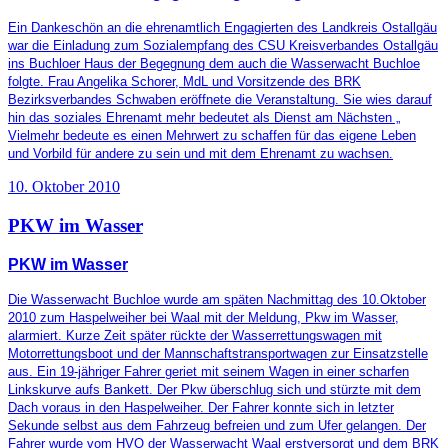
Ein Dankeschön an die ehrenamtlich Engagierten des Landkreis Ostallgäu
war die Einladung zum Sozialempfang des CSU Kreisverbandes Ostallgäu
ins Buchloer Haus der Begegnung dem auch die Wasserwacht Buchloe
folgte. Frau Angelika Schorer, MdL und Vorsitzende des BRK
Bezirksverbandes Schwaben eröffnete die Veranstaltung. Sie wies darauf
hin das soziales Ehrenamt mehr bedeutet als Dienst am Nächsten „
Vielmehr bedeute es einen Mehrwert zu schaffen für das eigene Leben
und Vorbild für andere zu sein und mit dem Ehrenamt zu wachsen.
10. Oktober 2010
PKW im Wasser
PKW im Wasser
Die Wasserwacht Buchloe wurde am späten Nachmittag des 10.Oktober
2010 zum Haspelweiher bei Waal mit der Meldung, Pkw im Wasser,
alarmiert. Kurze Zeit später rückte der Wasserrettungswagen mit
Motorrettungsboot und der Mannschaftstransportwagen zur Einsatzstelle
aus. Ein 19-jähriger Fahrer geriet mit seinem Wagen in einer scharfen
Linkskurve aufs Bankett. Der Pkw überschlug sich und stürzte mit dem
Dach voraus in den Haspelweiher. Der Fahrer konnte sich in letzter
Sekunde selbst aus dem Fahrzeug befreien und zum Ufer gelangen. Der
Fahrer wurde vom HVO der Wasserwacht Waal erstversorgt und dem BRK