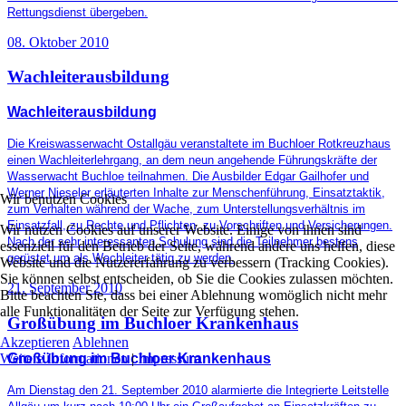
Rettungsdienst übergeben.
08. Oktober 2010
Wachleiterausbildung
Wachleiterausbildung
Die Kreiswasserwacht Ostallgäu veranstaltete im Buchloer Rotkreuzhaus
einen Wachleiterlehrgang, an dem neun angehende Führungskräfte der
Wasserwacht Buchloe teilnahmen. Die Ausbilder Edgar Gailhofer und
Werner Nieseler erläuterten Inhalte zur Menschenführung, Einsatztaktik,
Wir benutzen Cookies
zum Verhalten während der Wache, zum Unterstellungsverhältnis im
Einsatzfall, zu Rechte und Pflichten, zu Vorschriften und Versicherungen.
Wir nutzen Cookies auf unserer Website. Einige von ihnen sind
Nach der sehr interessanten Schulung sind die Teilnehmer bestens
essenziell für den Betrieb der Seite, während andere uns helfen, diese
gerüstet um als Wachleiter tätig zu werden.
Website und die Nutzererfahrung zu verbessern (Tracking Cookies).
Sie können selbst entscheiden, ob Sie die Cookies zulassen möchten.
21. September 2010
Bitte beachten Sie, dass bei einer Ablehnung womöglich nicht mehr
alle Funktionalitäten der Seite zur Verfügung stehen.
Großübung im Buchloer Krankenhaus
Akzeptieren
Ablehnen
Weitere Informationen
|
Impressum
Großübung im Buchloer Krankenhaus
Am Dienstag den 21. September 2010 alarmierte die Integrierte Leitstelle