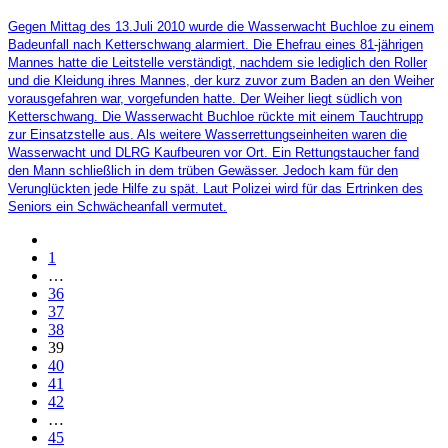
Gegen Mittag des 13.Juli 2010 wurde die Wasserwacht Buchloe zu einem
Badeunfall nach Ketterschwang alarmiert. Die Ehefrau eines 81-jährigen
Mannes hatte die Leitstelle verständigt, nachdem sie lediglich den Roller
und die Kleidung ihres Mannes, der kurz zuvor zum Baden an den Weiher
vorausgefahren war, vorgefunden hatte. Der Weiher liegt südlich von
Ketterschwang. Die Wasserwacht Buchloe rückte mit einem Tauchtrupp
zur Einsatzstelle aus. Als weitere Wasserrettungseinheiten waren die
Wasserwacht und DLRG Kaufbeuren vor Ort. Ein Rettungstaucher fand
den Mann schließlich in dem trüben Gewässer. Jedoch kam für den
Verunglückten jede Hilfe zu spät. Laut Polizei wird für das Ertrinken des
Seniors ein Schwächeanfall vermutet.
1
…
36
37
38
39
40
41
42
…
45