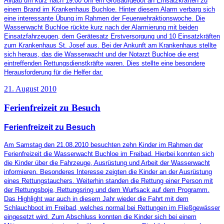
Allgäu um kurz nach 19:00 Uhr ein Großaufgebot an Einsatzkräften zu
einem Brand im Krankenhaus Buchloe. Hinter diesem Alarm verbarg sich
eine interessante Übung im Rahmen der Feuerwehraktionswoche. Die
Wasserwacht Buchloe rückte kurz nach der Alarmierung mit beiden
Einsatzfahrzeugen, dem Gerätesatz Erstversorgung und 10 Einsatzkräften
zum Krankenhaus St. Josef aus. Bei der Ankunft am Krankenhaus stellte
sich heraus, das die Wasserwacht und der Notarzt Buchloe die erst
eintreffenden Rettungsdienstkräfte waren. Dies stellte eine besondere
Herausforderung für die Helfer dar.
21. August 2010
Ferienfreizeit zu Besuch
Ferienfreizeit zu Besuch
Am Samstag den 21.08.2010 besuchten zehn Kinder im Rahmen der
Ferienfreizeit die Wasserwacht Buchloe im Freibad. Hierbei konnten sich
die Kinder über die Fahrzeuge, Ausrüstung und Arbeit der Wasserwacht
informieren. Besonderes Interesse zeigten die Kinder an der Ausrüstung
eines Rettungstauchers. Weiterhin standen die Rettung einer Person mit
der Rettungsboje, Rettungsring und dem Wurfsack auf dem Programm.
Das Highlight war auch in diesem Jahr wieder die Fahrt mit dem
Schlauchboot im Freibad, welches normal bei Rettungen im Fließgewässer
eingesetzt wird. Zum Abschluss konnten die Kinder sich bei einem