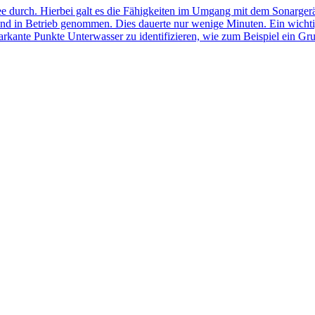
 durch. Hierbei galt es die Fähigkeiten im Umgang mit dem Sonargerä
t und in Betrieb genommen. Dies dauerte nur wenige Minuten. Ein wic
arkante Punkte Unterwasser zu identifizieren, wie zum Beispiel ein Gr