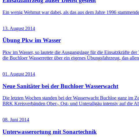
Einsatzfahrzeug außer Dienst gestellt
Ein wenig Wehmut war dabei, als das aus dem Jahre 1996 stammende 
13. August 2014
Übung Pkw im Wasser
Pkw im Wasser, so lautete die Ausgangslage für die Einsatzkräfte de
die Buchloer Wasserretter über ein eigenes Übungsfahrzeug, das all
01. August 2014
Neue Sanitäter bei der Buchloer Wasserwacht
Die letzten Wochen standen bei der Wasserwacht Buchloe ganz im Zei
BRK Kreisverbänden Ober-, Ost- und Unterallgäu intensiv auf die A
08. Juni 2014
Unterwasserortung mit Sonartechnik