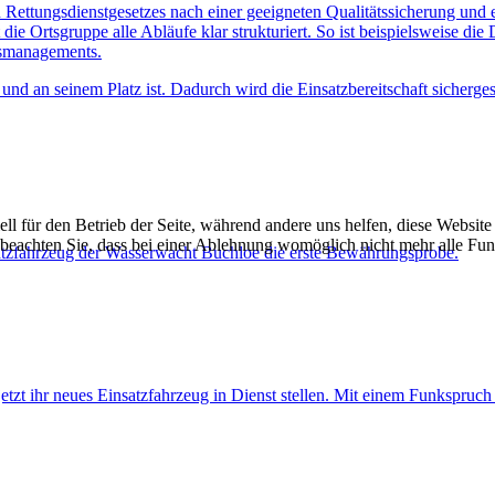
 Rettungsdienstgesetzes nach einer geeigneten Qualitätssicherung und
ie Ortsgruppe alle Abläufe klar strukturiert. So ist beispielsweise d
tsmanagements.
ert und an seinem Platz ist. Dadurch wird die Einsatzbereitschaft sicher
ell für den Betrieb der Seite, während andere uns helfen, diese Websit
 beachten Sie, dass bei einer Ablehnung womöglich nicht mehr alle Funk
satzfahrzeug der Wasserwacht Buchloe die erste Bewährungsprobe.
zt ihr neues Einsatzfahrzeug in Dienst stellen. Mit einem Funkspruch wu