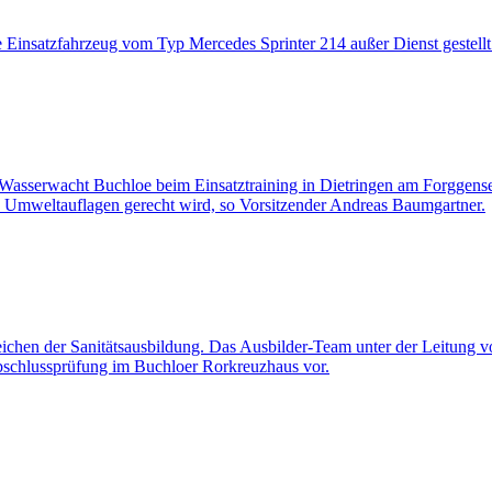
Einsatzfahrzeug vom Typ Mercedes Sprinter 214 außer Dienst gestellt
r Wasserwacht Buchloe beim Einsatztraining in Dietringen am Forggense
en Umweltauflagen gerecht wird, so Vorsitzender Andreas Baumgartner.
chen der Sanitätsausbildung. Das Ausbilder-Team unter der Leitung v
bschlussprüfung im Buchloer Rorkreuzhaus vor.