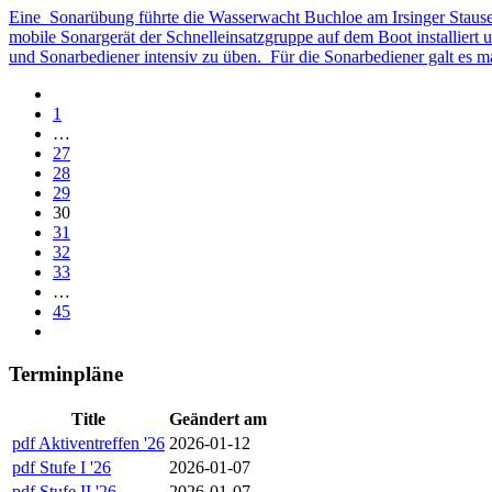
Eine Sonarübung führte die Wasserwacht Buchloe am Irsinger Stausee
mobile Sonargerät der Schnelleinsatzgruppe auf dem Boot installier
und Sonarbediener intensiv zu üben. Für die Sonarbediener galt es m
1
…
27
28
29
30
31
32
33
…
45
Terminpläne
Title
Geändert am
pdf
Aktiventreffen '26
2026-01-12
pdf
Stufe I '26
2026-01-07
pdf
Stufe II '26
2026-01-07