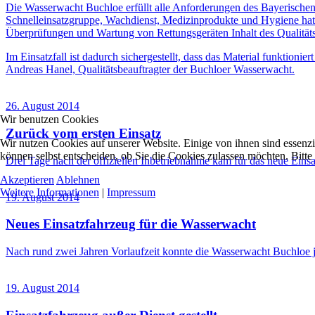
Die Wasserwacht Buchloe erfüllt alle Anforderungen des Bayerischen
Schnelleinsatzgruppe, Wachdienst, Medizinprodukte und Hygiene hat d
Überprüfungen und Wartung von Rettungsgeräten Inhalt des Qualitä
Im Einsatzfall ist dadurch sichergestellt, dass das Material funktioni
Andreas Hanel, Qualitätsbeauftragter der Buchloer Wasserwacht.
26. August 2014
Wir benutzen Cookies
Zurück vom ersten Einsatz
Wir nutzen Cookies auf unserer Website. Einige von ihnen sind essenzi
können selbst entscheiden, ob Sie die Cookies zulassen möchten. Bitte
Drei Tage nach der offiziellen Inbetriebnahme kam für das neue Ein
Akzeptieren
Ablehnen
Weitere Informationen
|
Impressum
19. August 2014
Neues Einsatzfahrzeug für die Wasserwacht
Nach rund zwei Jahren Vorlaufzeit konnte die Wasserwacht Buchloe jet
19. August 2014