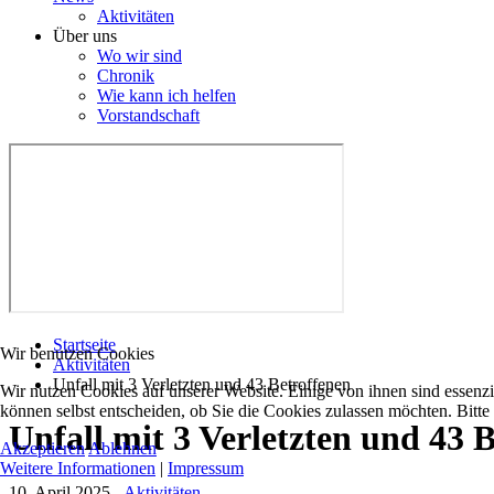
Aktivitäten
Über uns
Wo wir sind
Chronik
Wie kann ich helfen
Vorstandschaft
Startseite
Wir benutzen Cookies
Aktivitäten
Unfall mit 3 Verletzten und 43 Betroffenen
Wir nutzen Cookies auf unserer Website. Einige von ihnen sind essenzi
können selbst entscheiden, ob Sie die Cookies zulassen möchten. Bitte
Unfall mit 3 Verletzten und 43 
Akzeptieren
Ablehnen
Weitere Informationen
|
Impressum
10. April 2025
-
Aktivitäten